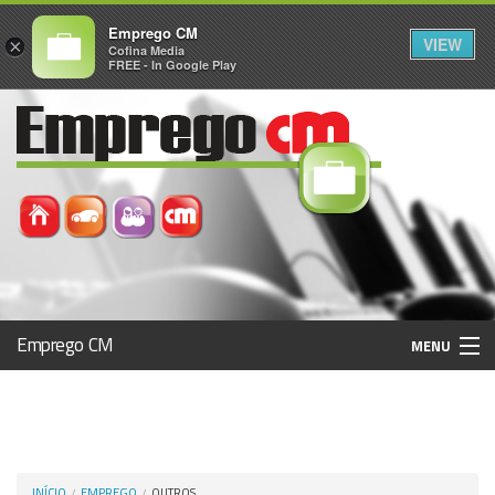
Emprego CM
VIEW
×
Cofina Media
FREE - In Google Play
Emprego CM
MENU
Histórico
Registo / Login
INÍCIO
EMPREGO
OUTROS