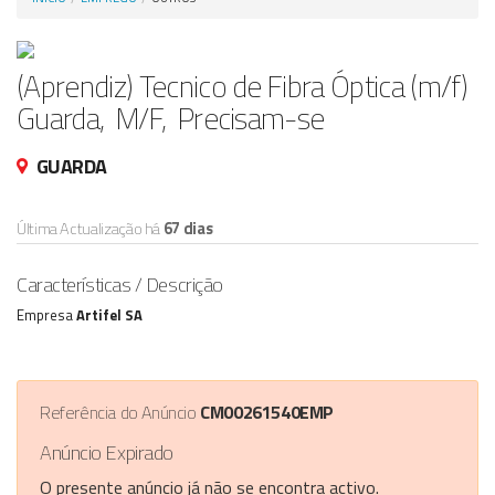
Anunciar Agora
(Aprendiz) Tecnico de Fibra Óptica (m/f)
Guarda, M/F, Precisam-se
GUARDA
Última Actualização há
67 dias
Características / Descrição
Empresa
Artifel SA
Referência do Anúncio
CM00261540EMP
Anúncio Expirado
O presente anúncio já não se encontra activo.