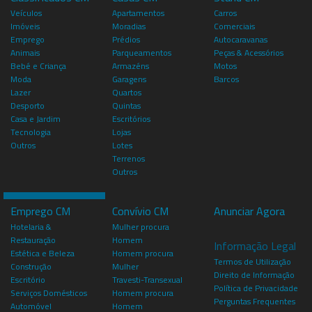
Veículos
Apartamentos
Carros
Imóveis
Moradias
Comerciais
Emprego
Prédios
Autocaravanas
Animais
Parqueamentos
Peças & Acessórios
Bebé e Criança
Armazéns
Motos
Moda
Garagens
Barcos
Lazer
Quartos
Desporto
Quintas
Casa e Jardim
Escritórios
Tecnologia
Lojas
Outros
Lotes
Terrenos
Outros
Emprego CM
Convívio CM
Anunciar Agora
Hotelaria &
Mulher procura
Restauração
Homem
Informação Legal
Estética e Beleza
Homem procura
Termos de Utilização
Construção
Mulher
Direito de Informação
Escritório
Travesti-Transexual
Política de Privacidade
Serviços Domésticos
Homem procura
Perguntas Frequentes
Automóvel
Homem