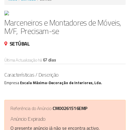
Anunciar Agora
Marceneiros e Montadores de Móveis,
M/F, Precisam-se
SETÚBAL
Última Actualização há
67 dias
Características / Descrição
Empresa
Escala Máxima-Decoração de Interiores, Lda.
Referência do Anúncio
CM00261516EMP
Anúncio Expirado
O presente anúncio já não se encontra activo.