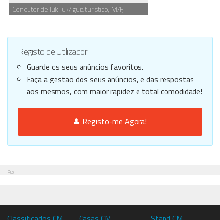
Condutor de Tuk Tuk/ guia turistico, M/F,
Registo de Utilizador
Guarde os seus anúncios favoritos.
Faça a gestão dos seus anúncios, e das respostas
aos mesmos, com maior rapidez e total comodidade!
Registo-me Agora!
Pub
Classificados CM
Casas CM
Stand CM