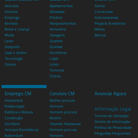
Veículos
Apartamentos
Carros
Imóveis
Moradias
Comerciais
Emprego
Prédios
Autocaravanas
Animais
Parqueamentos
Peças & Acessórios
Bebé e Criança
Armazéns
Motos
Moda
Garagens
Barcos
Lazer
Quartos
Desporto
Quintas
Casa e Jardim
Escritórios
Tecnologia
Lojas
Outros
Lotes
Terrenos
Outros
Emprego CM
Convívio CM
Anunciar Agora
Hotelaria &
Mulher procura
Restauração
Homem
Informação Legal
Estética e Beleza
Homem procura
Termos de Utilização
Construção
Mulher
Direito de Informação
Escritório
Travesti-Transexual
Política de Privacidade
Serviços Domésticos
Homem procura
Perguntas Frequentes
Automóvel
Homem