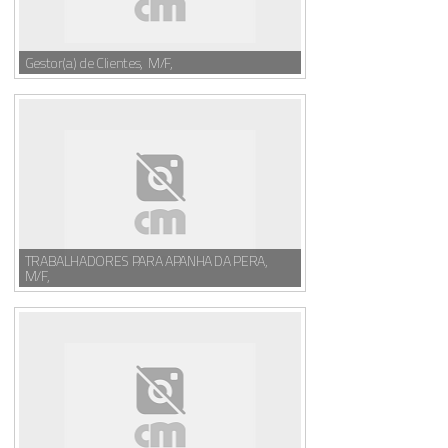
Gestor(a) de Clientes, M/F,
TRABALHADORES PARA APANHA DA PERA,
M/F,