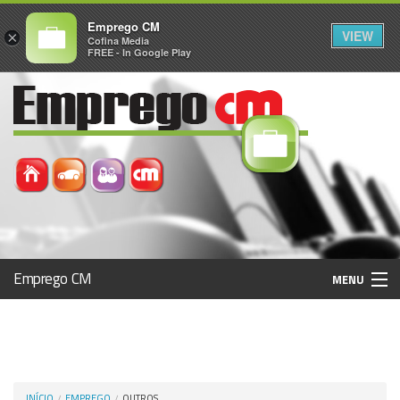
Emprego CM
VIEW
×
Cofina Media
FREE - In Google Play
Emprego CM
MENU
Histórico
Registo / Login
INÍCIO
EMPREGO
OUTROS