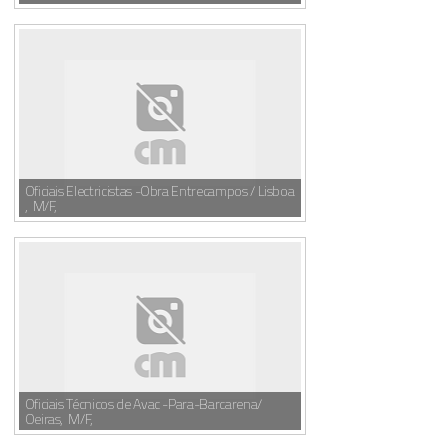
Oficiais Electricistas -Obra Entrecampos / Lisboa
, M/F,
Oficiais Técnicos de Avac -Para-Barcarena/
Oeiras, M/F,