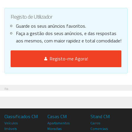
Registo de Utilizador
Guarde os seus anúncios favoritos.
Faça a gestão dos seus anúncios, e das respostas
aos mesmos, com maior rapidez e total comodidade!
Registo-me Agora!
Pub
Classificados CM
Casas CM
Stand CM
Veículos
Apartamentos
Carros
Imóveis
Moradias
Comerciais