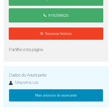
919299620
Denunciar Anúncio
Partilhe esta página
Dados do Anunciante
Urbiportral, Lda.
Mais anúncios do anunciante