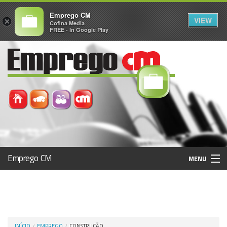
Emprego CM
VIEW
×
Cofina Media
FREE - In Google Play
Emprego CM
MENU
Histórico
Registo / Login
INÍCIO
EMPREGO
CONSTRUÇÃO