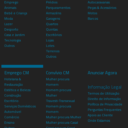
Emprego
Prédios
Autocaravanas
Animais
Parqueamentos
Peças & Acessórios
Bebé e Criança
Armazéns
Motos
Moda
Garagens
Barcos
Lazer
Quartos
Desporto
Quintas
Casa e Jardim
Escritórios
Tecnologia
Lojas
Outros
Lotes
Terrenos
Outros
Emprego CM
Convívio CM
Anunciar Agora
Hotelaria &
Mulher procura
Restauração
Homem
Informação Legal
Estética e Beleza
Homem procura
Termos de Utilização
Construção
Mulher
Direito de Informação
Escritório
Travesti-Transexual
Política de Privacidade
Serviços Domésticos
Homem procura
Perguntas Frequentes
Automóvel
Homem
Apoio ao Cliente
Comércio
Mulher procura Mulher
Onde Estamos
Ensino
Mulher procura Casal
Outros
Casal procura Casal