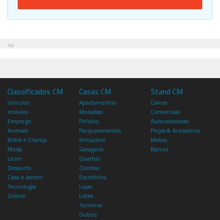
Pub
Classificados CM
Casas CM
Stand CM
Veículos
Apartamentos
Carros
Imóveis
Moradias
Comerciais
Emprego
Prédios
Autocaravanas
Animais
Parqueamentos
Peças & Acessórios
Bebé e Criança
Armazéns
Motos
Moda
Garagens
Barcos
Lazer
Quartos
Desporto
Quintas
Casa e Jardim
Escritórios
Tecnologia
Lojas
Outros
Lotes
Terrenos
Outros