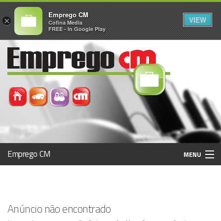
Emprego CM
VIEW
×
Cofina Media
FREE - In Google Play
Emprego CM
MENU
Histórico
Anúncio não encontrado
Registo / Login