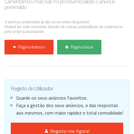
Lamentamos mas não foi possível localizar o anúncio
pretendido
Anunciar Agora
O anúncio pretendido já não se encontra disponível.
Poderá ter sido removido através de rotinas automáticas do sistema ou
pelo próprio anunciante.
Página Anterior
Página Inicial
Registo de Utilizador
Guarde os seus anúncios favoritos.
Faça a gestão dos seus anúncios, e das respostas
aos mesmos, com maior rapidez e total comodidade!
Registo-me Agora!