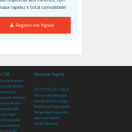
maior rapidez e total comodidade!
Registo-me Agora!
io CM
Anunciar Agora
procura Homem
rocura Mulher
Informação Legal
Transexual
Termos de Utilização
procura Homem
Direito de Informação
rocura Mulher
Política de Privacidade
rocura Casal
Perguntas Frequentes
cura Casal
Apoio ao Cliente
rocura Casal
Onde Estamos
rocura Homem
os Sexuais