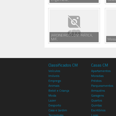
JARDINEIROS COM PRÁTICA,
M/F,
Massa
Classificados CM
Casas CM
Veículos
Apartamentos
Imóveis
Moradias
Emprego
Prédios
Animais
Parqueamentos
Bebé e Criança
Armazéns
Moda
Garagens
Lazer
Quartos
Desporto
Quintas
Casa e Jardim
Escritórios
Tecnologia
Lojas