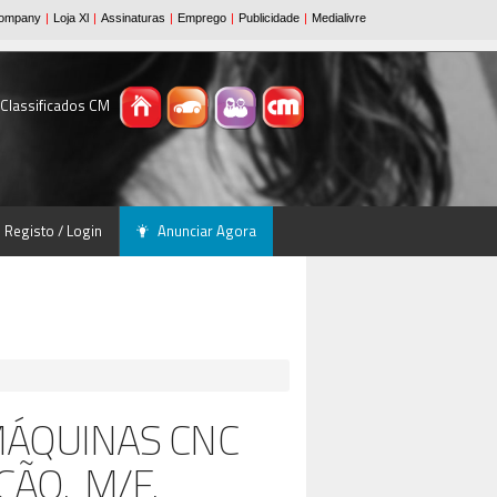
 Classificados CM
Registo / Login
Anunciar Agora
MÁQUINAS CNC
ÇÃO, M/F,