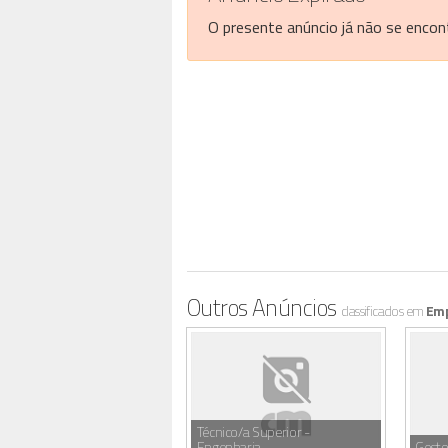
O presente anúncio já não se encont
Outros Anúncios
classificados em
Em
Técnico/a Superior -
Engenharia ,
Gesto