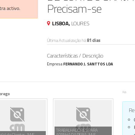
Precisam-se
ra activo.
LISBOA,
LOURES
Última Actualização há
81 dias
Características / Descrição
Empresa
FERNANDO J. SANTTOS LDA
Pub
prego
Reg
TRABALHADORES PARA
r(a) de Clientes, M/F,
APANHA DA PERA, M/F,