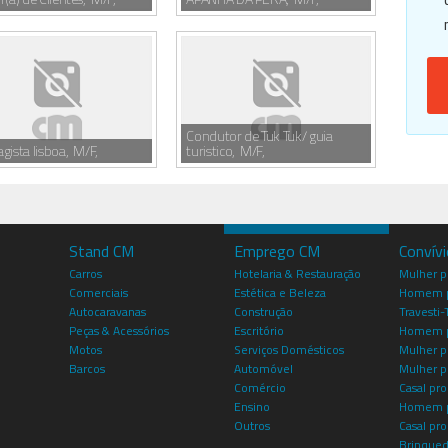
Condutor de Tuk Tuk/ guia
gista lisboa, M/F,
turistico, M/F,
Stand CM
Emprego CM
Convív
Carros
Hotelaria & Restauração
Mulher 
Comerciais
Estética e Beleza
Homem p
Autocaravanas
Construção
Travesti-
Peças & Acessórios
Escritório
Homem 
Motos
Serviços Domésticos
Mulher p
Barcos
Automóvel
Mulher p
Comércio
Casal pro
Ensino
Homem p
Outros
Casal p
Brinqued