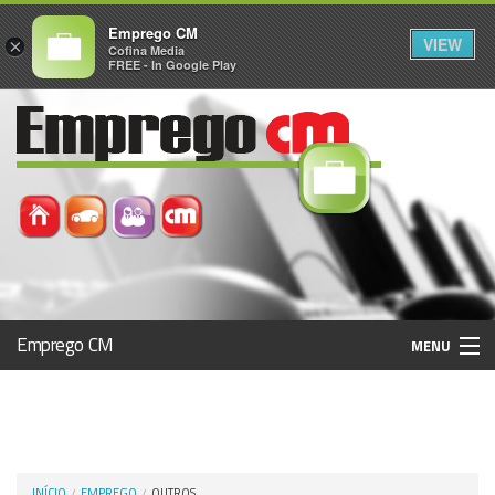
Emprego CM
VIEW
×
Cofina Media
FREE - In Google Play
Emprego CM
MENU
Histórico
Registo / Login
INÍCIO
EMPREGO
OUTROS