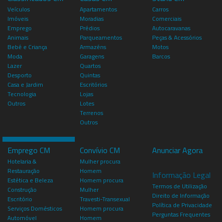
Veículos
Apartamentos
Carros
Imóveis
Moradias
Comerciais
Emprego
Prédios
Autocaravanas
Animais
Parqueamentos
Peças & Acessórios
Bebé e Criança
Armazéns
Motos
Moda
Garagens
Barcos
Lazer
Quartos
Desporto
Quintas
Casa e Jardim
Escritórios
Tecnologia
Lojas
Outros
Lotes
Terrenos
Outros
Emprego CM
Convívio CM
Anunciar Agora
Hotelaria &
Mulher procura
Restauração
Homem
Informação Legal
Estética e Beleza
Homem procura
Termos de Utilização
Construção
Mulher
Direito de Informação
Escritório
Travesti-Transexual
Política de Privacidade
Serviços Domésticos
Homem procura
Perguntas Frequentes
Automóvel
Homem