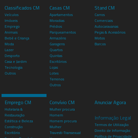
Classificados CM
Casas CM
Stand CM
Veículos
Apartamentos
Carros
Imóveis
Moradias
Comerciais
Emprego
Prédios
Autocaravanas
Animais
Parqueamentos
Peças & Acessórios
Bebé e Criança
Armazéns
Motos
Moda
Garagens
Barcos
Lazer
Quartos
Desporto
Quintas
Casa e Jardim
Escritórios
Tecnologia
Lojas
Outros
Lotes
Terrenos
Outros
Emprego CM
Convívio CM
Anunciar Agora
Hotelaria &
Mulher procura
Restauração
Homem
Informação Legal
Estética e Beleza
Homem procura
Termos de Utilização
Construção
Mulher
Direito de Informação
Escritório
Travesti-Transexual
Política de Privacidade