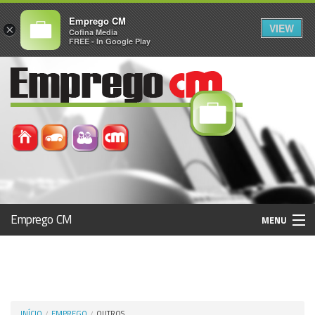
Emprego CM
VIEW
×
Cofina Media
FREE - In Google Play
Emprego CM
MENU
Histórico
Registo / Login
INÍCIO
EMPREGO
OUTROS