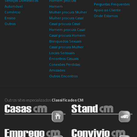
Serviços Domésticos
Homem procura
Perguntas Frequentes
Automóvel
Homem
Apoio ao Cliente
Comércio
Mulher procura Mulher
Onde Estamos
Ensino
Mulher procura Casal
Outros
Casal procura Casal
Homem procura Casal
Casal procura Homem
Brinquedos Sexuais
Casal procura Mulher
Locais Sensuais
Encontros Casuais
Conexões Perdidas
Amizades
Outros Encontros
Outros sites especializados
Classificados CM