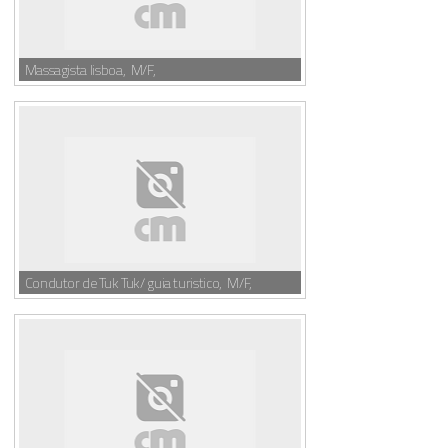
Massagista lisboa, M/F,
Condutor de Tuk Tuk/ guia turistico, M/F,