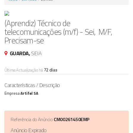
Anunciar Agora
(Aprendiz) Técnico de
telecomunicações (m/f) - Sei, M/F,
Precisam-se
GUARDA,
SEIA
Última Actualização há
72 dias
Características / Descrição
Empresa
Artifel SA
Referência do Anúncio
CM00261450EMP
Anúncio Expirado