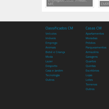
Empregado balcão e mesas ,
M/F,
EMPR
Classificados CM
Casas CM
Veículos
Apartamentos
Imóveis
Moradias
Emprego
Prédios
Animais
Parqueamentos
Bebé e Criança
Armazéns
Moda
Garagens
Lazer
Quartos
Desporto
Quintas
Casa e Jardim
Escritórios
Tecnologia
Lojas
Outros
Lotes
Terrenos
Outros