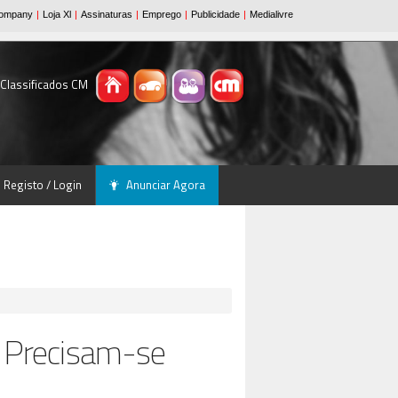
 Classificados CM
Registo / Login
Anunciar Agora
 Precisam-se