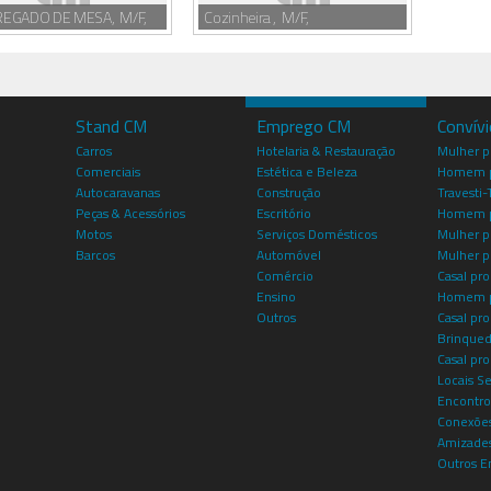
EGADO DE MESA, M/F,
Cozinheira , M/F,
Stand CM
Emprego CM
Convív
Carros
Hotelaria & Restauração
Mulher 
Comerciais
Estética e Beleza
Homem p
Autocaravanas
Construção
Travesti-
Peças & Acessórios
Escritório
Homem 
Motos
Serviços Domésticos
Mulher p
Barcos
Automóvel
Mulher p
Comércio
Casal pro
Ensino
Homem p
Outros
Casal p
Brinqued
Casal pr
Locais S
Encontro
Conexões
Amizade
Outros E