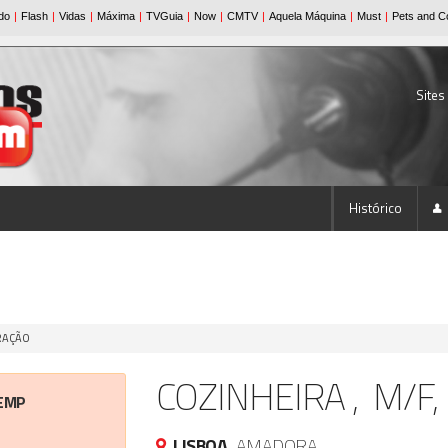
Sites
Histórico
URAÇÃO
COZINHEIRA , M/F,
EMP
LISBOA,
AMADORA