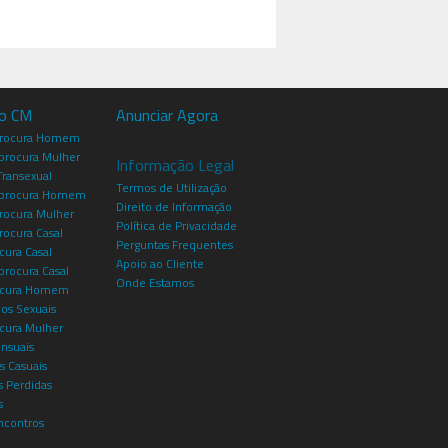
io CM
Anunciar Agora
procura Homem
rocura Mulher
Informação Legal
Transexual
Termos de Utilização
procura Homem
Direito de Informação
rocura Mulher
Política de Privacidade
rocura Casal
Perguntas Frequentes
cura Casal
Apoio ao Cliente
rocura Casal
Onde Estamos
rocura Homem
os Sexuais
ocura Mulher
ensuais
s Casuais
 Perdidas
s
ncontros