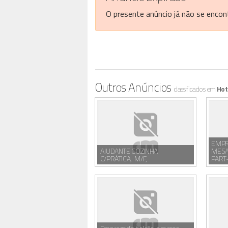
O presente anúncio já não se encont
Outros Anúncios
classificados em
Hot
EMPR
AJUDANTE COZINHA
MESA
C/PRÁTICA, M/F,
PART-