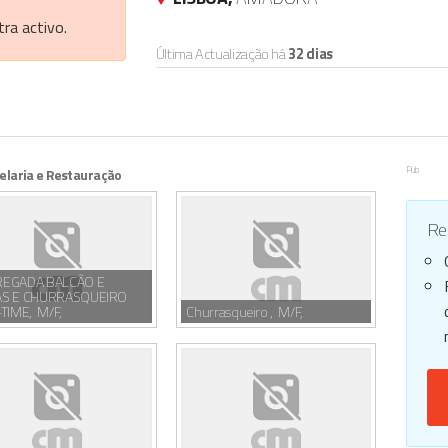
ra activo.
Última Actualização há
32 dias
Pub
elaria e Restauração
Reg
EGADA BALCÃO E
S E CHURRASQUEIRO
TIME, M/F,
Churrasqueiro , M/F,