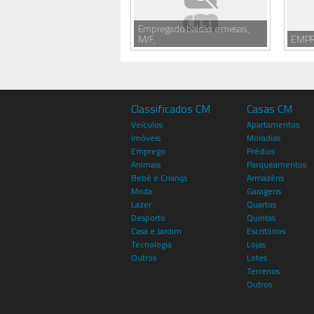
Empregado balcão e mesas ,
M/F,
EMPR
Classificados CM
Casas CM
Veículos
Apartamentos
Imóveis
Moradias
Emprego
Prédios
Animais
Parqueamentos
Bebé e Criança
Armazéns
Moda
Garagens
Lazer
Quartos
Desporto
Quintas
Casa e Jardim
Escritórios
Tecnologia
Lojas
Outros
Lotes
Terrenos
Outros