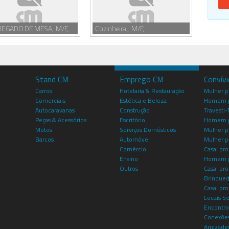
EGADO DE MESA, M/F,
Cozinheira , M/F,
Stand CM
Emprego CM
Convív
Carros
Hotelaria & Restauração
Mulher 
Comerciais
Estética e Beleza
Homem p
Autocaravanas
Construção
Travesti-
Peças & Acessórios
Escritório
Homem 
Motos
Serviços Domésticos
Mulher p
Barcos
Automóvel
Mulher p
Comércio
Casal pro
Ensino
Homem p
Outros
Casal p
Brinqued
Casal pr
Locais S
Encontro
Conexões
Amizade