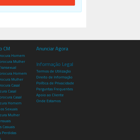
io CM
Anunciar Agora
procura Homem
rocura Mulher
Informação Legal
Transexual
Termos de Utilização
procura Homem
Direito de Informação
rocura Mulher
Política de Privacidade
rocura Casal
Perguntas Frequentes
cura Casal
Apoio ao Cliente
rocura Casal
Onde Estamos
rocura Homem
os Sexuais
ocura Mulher
ensuais
s Casuais
 Perdidas
s