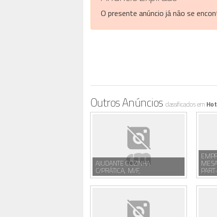
O presente anúncio já não se encont
Outros Anúncios
classificados em
Hot
EMPR
AJUDANTE COZINHA
MESA
C/PRÁTICA, M/F,
PART-