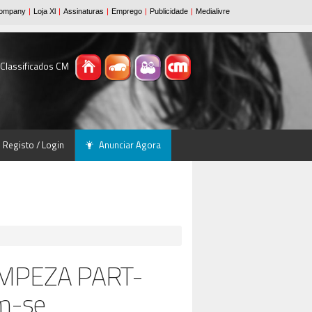
 Classificados CM
Registo / Login
Anunciar Agora
MPEZA PART-
am-se