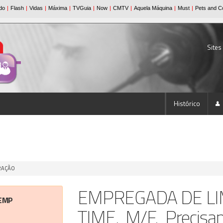
Sites
Histórico
URAÇÃO
EMPREGADA DE LI
EMP
TIME, M/F, Precis