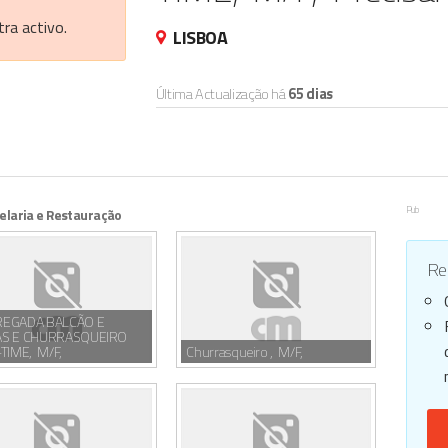
ra activo.
LISBOA
Última Actualização há
65 dias
Pub
elaria e Restauração
Reg
EGADA BALCÃO E
S E CHURRASQUEIRO
TIME, M/F,
Churrasqueiro , M/F,