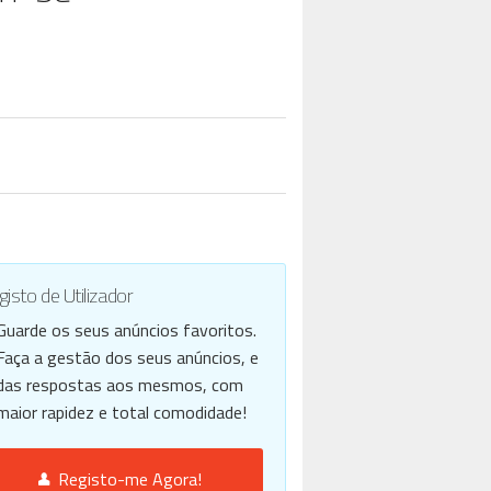
isto de Utilizador
Guarde os seus anúncios favoritos.
Faça a gestão dos seus anúncios, e
das respostas aos mesmos, com
maior rapidez e total comodidade!
Registo-me Agora!