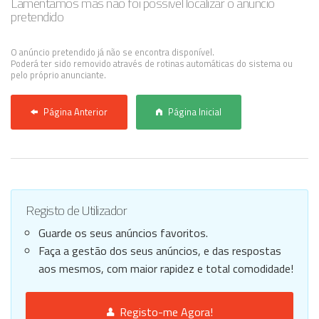
Lamentamos mas não foi possível localizar o anúncio
pretendido
Anunciar Agora
O anúncio pretendido já não se encontra disponível.
Poderá ter sido removido através de rotinas automáticas do sistema ou
pelo próprio anunciante.
Página Anterior
Página Inicial
Registo de Utilizador
Guarde os seus anúncios favoritos.
Faça a gestão dos seus anúncios, e das respostas
aos mesmos, com maior rapidez e total comodidade!
Registo-me Agora!