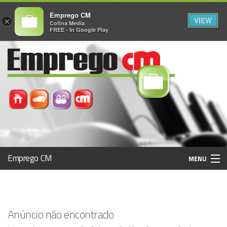
Emprego CM
VIEW
×
Cofina Media
FREE - In Google Play
Emprego CM
MENU
Histórico
Anúncio não encontrado
Registo / Login