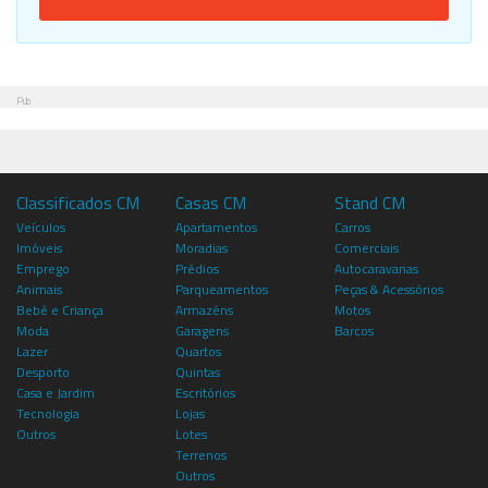
Pub
Classificados CM
Casas CM
Stand CM
Veículos
Apartamentos
Carros
Imóveis
Moradias
Comerciais
Emprego
Prédios
Autocaravanas
Animais
Parqueamentos
Peças & Acessórios
Bebé e Criança
Armazéns
Motos
Moda
Garagens
Barcos
Lazer
Quartos
Desporto
Quintas
Casa e Jardim
Escritórios
Tecnologia
Lojas
Outros
Lotes
Terrenos
Outros