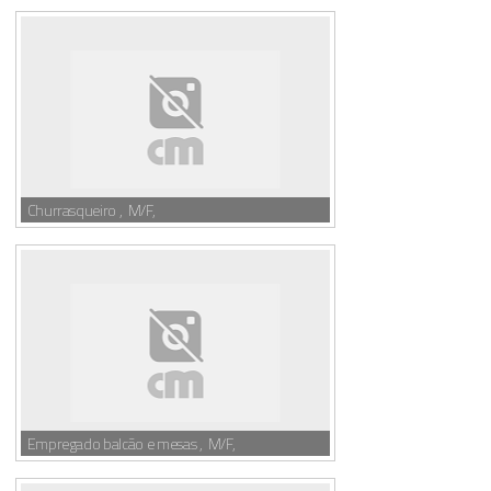
Churrasqueiro , M/F,
Empregado balcão e mesas , M/F,