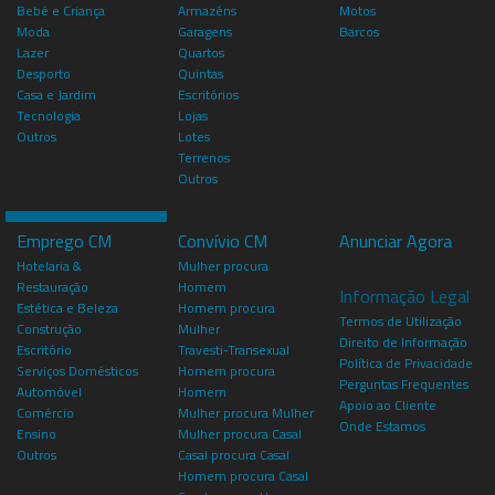
Bebé e Criança
Armazéns
Motos
Moda
Garagens
Barcos
Lazer
Quartos
Desporto
Quintas
Casa e Jardim
Escritórios
Tecnologia
Lojas
Outros
Lotes
Terrenos
Outros
Emprego CM
Convívio CM
Anunciar Agora
Hotelaria &
Mulher procura
Restauração
Homem
Informação Legal
Estética e Beleza
Homem procura
Termos de Utilização
Construção
Mulher
Direito de Informação
Escritório
Travesti-Transexual
Política de Privacidade
Serviços Domésticos
Homem procura
Perguntas Frequentes
Automóvel
Homem
Apoio ao Cliente
Comércio
Mulher procura Mulher
Onde Estamos
Ensino
Mulher procura Casal
Outros
Casal procura Casal
Homem procura Casal