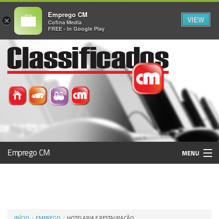
Emprego CM
VIEW
×
Cofina Media
FREE - In Google Play
Emprego CM
MENU
Histórico
Registo / Login
INÍCIO
EMPREGO
HOTELARIA E RESTAURAÇÃO