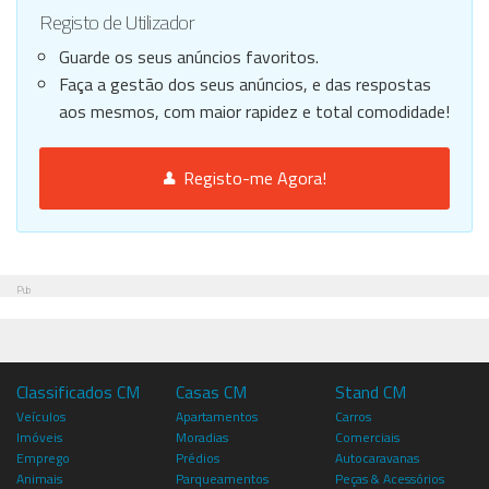
Registo de Utilizador
Guarde os seus anúncios favoritos.
Faça a gestão dos seus anúncios, e das respostas
aos mesmos, com maior rapidez e total comodidade!
Registo-me Agora!
Pub
Classificados CM
Casas CM
Stand CM
Veículos
Apartamentos
Carros
Imóveis
Moradias
Comerciais
Emprego
Prédios
Autocaravanas
Animais
Parqueamentos
Peças & Acessórios