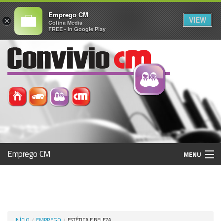
Emprego CM
VIEW
×
Cofina Media
FREE - In Google Play
Emprego CM
MENU
Histórico
Registo / Login
INÍCIO
EMPREGO
ESTÉTICA E BELEZA