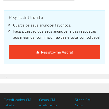
Registo de Utilizador
Guarde os seus anúncios favoritos.
Faça a gestão dos seus anúncios, e das respostas
aos mesmos, com maior rapidez e total comodidade!
Registo-me Agora!
Pub
Classificados CM
Casas CM
Stand CM
Veículos
Apartamentos
Carros