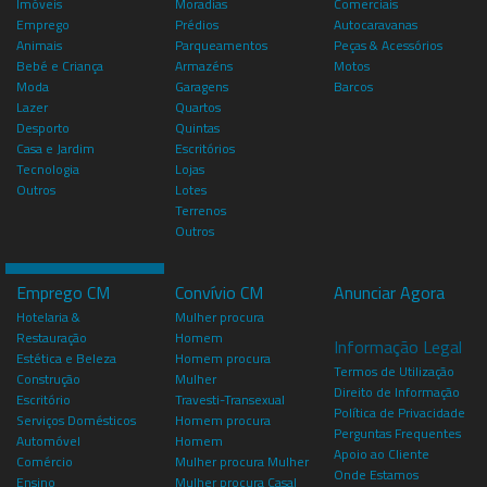
Imóveis
Moradias
Comerciais
Emprego
Prédios
Autocaravanas
Animais
Parqueamentos
Peças & Acessórios
Bebé e Criança
Armazéns
Motos
Moda
Garagens
Barcos
Lazer
Quartos
Desporto
Quintas
Casa e Jardim
Escritórios
Tecnologia
Lojas
Outros
Lotes
Terrenos
Outros
Emprego CM
Convívio CM
Anunciar Agora
Hotelaria &
Mulher procura
Restauração
Homem
Informação Legal
Estética e Beleza
Homem procura
Termos de Utilização
Construção
Mulher
Direito de Informação
Escritório
Travesti-Transexual
Política de Privacidade
Serviços Domésticos
Homem procura
Perguntas Frequentes
Automóvel
Homem
Apoio ao Cliente
Comércio
Mulher procura Mulher
Onde Estamos
Ensino
Mulher procura Casal