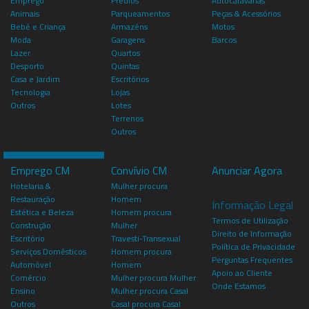
Emprego
Prédios
Autocaravanas
Animais
Parqueamentos
Peças & Acessórios
Bebé e Criança
Armazéns
Motos
Moda
Garagens
Barcos
Lazer
Quartos
Desporto
Quintas
Casa e Jardim
Escritórios
Tecnologia
Lojas
Outros
Lotes
Terrenos
Outros
Emprego CM
Convívio CM
Anunciar Agora
Hotelaria &
Mulher procura
Restauração
Homem
Informação Legal
Estética e Beleza
Homem procura
Termos de Utilização
Construção
Mulher
Direito de Informação
Escritório
Travesti-Transexual
Política de Privacidade
Serviços Domésticos
Homem procura
Perguntas Frequentes
Automóvel
Homem
Apoio ao Cliente
Comércio
Mulher procura Mulher
Onde Estamos
Ensino
Mulher procura Casal
Outros
Casal procura Casal