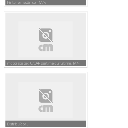
Pintor e mecânico , M/F,
motorista taxi C/CAP partime ou fultime, M/F,
Distribuídor ,