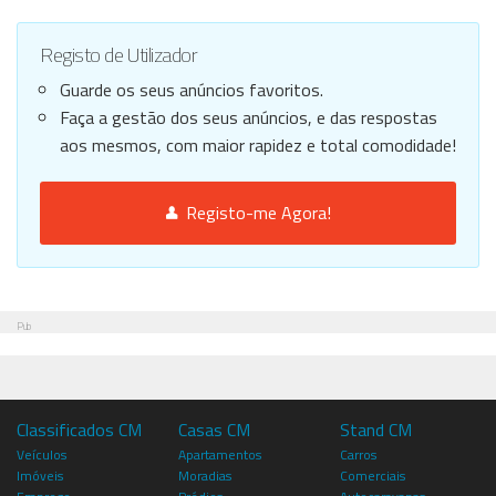
Registo de Utilizador
Guarde os seus anúncios favoritos.
Faça a gestão dos seus anúncios, e das respostas
aos mesmos, com maior rapidez e total comodidade!
Registo-me Agora!
Pub
Classificados CM
Casas CM
Stand CM
Veículos
Apartamentos
Carros
Imóveis
Moradias
Comerciais