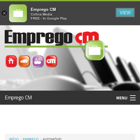
Emprego CM
VIEW
×
Cofina Media
FREE - In Google Play
Emprego CM
MENU
Histórico
Registo / Login
INÍCIO
EMPREGO
AUTOMÓVEL