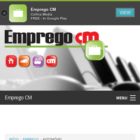
Emprego CM
VIEW
×
Cofina Media
FREE - In Google Play
Emprego CM
MENU
Histórico
Registo / Login
INÍCIO
EMPREGO
AUTOMÓVEL