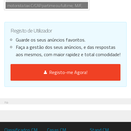
motorista taxi C/CAP partime ou fultime, M/F,
Registo de Utilizador
Guarde os seus anúncios favoritos.
Faça a gestão dos seus anúncios, e das respostas
aos mesmos, com maior rapidez e total comodidade!
Registo-me Agora!
Pub
Classificados CM
Casas CM
Stand CM