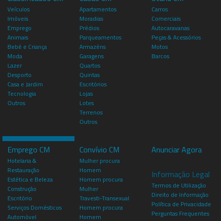
Veículos
Apartamentos
Carros
Imóveis
Moradias
Comerciais
Emprego
Prédios
Autocaravanas
Animais
Parqueamentos
Peças & Acessórios
Bebé e Criança
Armazéns
Motos
Moda
Garagens
Barcos
Lazer
Quartos
Desporto
Quintas
Casa e Jardim
Escritórios
Tecnologia
Lojas
Outros
Lotes
Terrenos
Outros
Emprego CM
Convívio CM
Anunciar Agora
Hotelaria &
Mulher procura
Restauração
Homem
Informação Legal
Estética e Beleza
Homem procura
Termos de Utilização
Construção
Mulher
Direito de Informação
Escritório
Travesti-Transexual
Política de Privacidade
Serviços Domésticos
Homem procura
Perguntas Frequentes
Automóvel
Homem