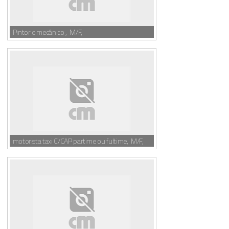
Pintor e mecânico , M/F,
motorista taxi C/CAP partime ou fultime, M/F,