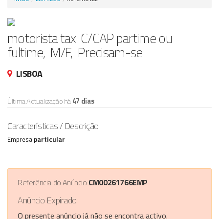
Anunciar Agora
motorista taxi C/CAP partime ou
fultime, M/F, Precisam-se
LISBOA
Última Actualização há
47 dias
Características / Descrição
Empresa
particular
Referência do Anúncio
CM00261766EMP
Anúncio Expirado
O presente anúncio já não se encontra activo.