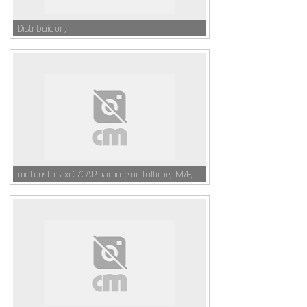
Distribuídor ,
motorista taxi C/CAP partime ou fultime, M/F,