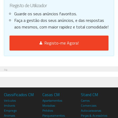
Registo de Utilizador
Guarde os seus anúncios favoritos.
Faça a gestão dos seus anúncios, e das respostas
aos mesmos, com maior rapidez e total comodidade!
Registo-me Agora!
Pub
Classificados CM
Casas CM
Stand CM
Veículos
Apartamentos
Carros
Imóveis
Moradias
Comerciais
Emprego
Prédios
Autocaravanas
Animais
Parqueamentos
Peças & Acessórios