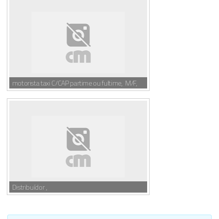
motorista taxi C/CAP partime ou fultime, M/F,
Distribuídor ,