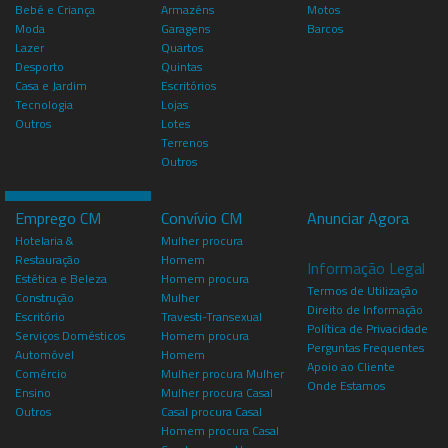
Bebé e Criança
Armazéns
Motos
Moda
Garagens
Barcos
Lazer
Quartos
Desporto
Quintas
Casa e Jardim
Escritórios
Tecnologia
Lojas
Outros
Lotes
Terrenos
Outros
Emprego CM
Convívio CM
Anunciar Agora
Hotelaria &
Mulher procura
Restauração
Homem
Informação Legal
Estética e Beleza
Homem procura
Termos de Utilização
Construção
Mulher
Direito de Informação
Escritório
Travesti-Transexual
Política de Privacidade
Serviços Domésticos
Homem procura
Perguntas Frequentes
Automóvel
Homem
Apoio ao Cliente
Comércio
Mulher procura Mulher
Onde Estamos
Ensino
Mulher procura Casal
Outros
Casal procura Casal
Homem procura Casal