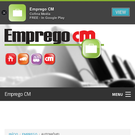
Emprego CM
VIEW
×
Cofina Media
FREE - In Google Play
Emprego CM
MENU
Histórico
Registo / Login
INÍCIO
EMPREGO
AUTOMÓVEL