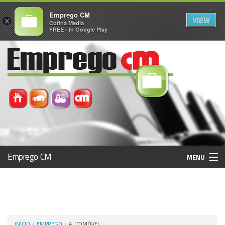
Emprego CM
VIEW
×
Cofina Media
FREE - In Google Play
Emprego CM
MENU
Histórico
Registo / Login
INÍCIO
EMPREGO
AUTOMÓVEL