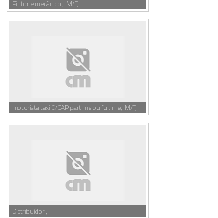
Pintor e mecânico , M/F,
motorista taxi C/CAP partime ou fultime, M/F,
Distribuídor ,