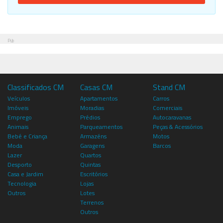
Pub
Classificados CM
Casas CM
Stand CM
Veículos
Apartamentos
Carros
Imóveis
Moradias
Comerciais
Emprego
Prédios
Autocaravanas
Animais
Parqueamentos
Peças & Acessórios
Bebé e Criança
Armazéns
Motos
Moda
Garagens
Barcos
Lazer
Quartos
Desporto
Quintas
Casa e Jardim
Escritórios
Tecnologia
Lojas
Outros
Lotes
Terrenos
Outros