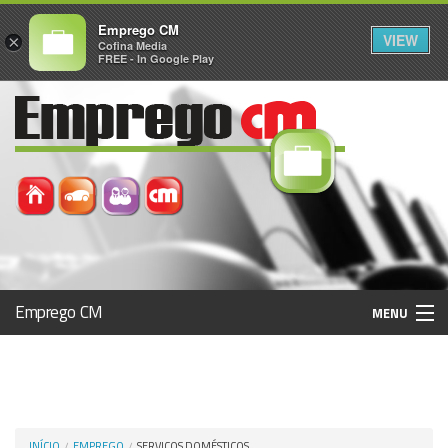
Emprego CM
VIEW
×
Cofina Media
FREE - In Google Play
Emprego CM
MENU
Histórico
Registo / Login
INÍCIO
EMPREGO
SERVIÇOS DOMÉSTICOS