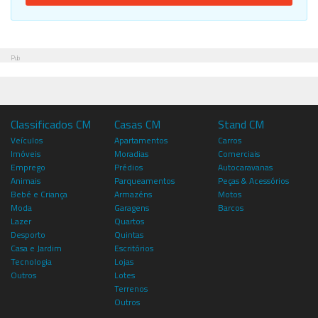
Pub
Classificados CM
Casas CM
Stand CM
Veículos
Apartamentos
Carros
Imóveis
Moradias
Comerciais
Emprego
Prédios
Autocaravanas
Animais
Parqueamentos
Peças & Acessórios
Bebé e Criança
Armazéns
Motos
Moda
Garagens
Barcos
Lazer
Quartos
Desporto
Quintas
Casa e Jardim
Escritórios
Tecnologia
Lojas
Outros
Lotes
Terrenos
Outros