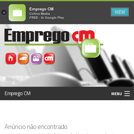
Emprego CM
VIEW
×
Cofina Media
FREE - In Google Play
Emprego CM
MENU
Histórico
Anúncio não encontrado
Registo / Login