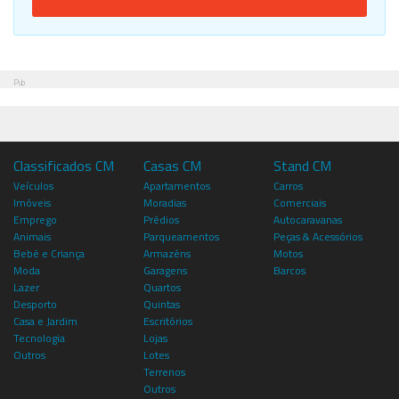
Pub
Classificados CM
Casas CM
Stand CM
Veículos
Apartamentos
Carros
Imóveis
Moradias
Comerciais
Emprego
Prédios
Autocaravanas
Animais
Parqueamentos
Peças & Acessórios
Bebé e Criança
Armazéns
Motos
Moda
Garagens
Barcos
Lazer
Quartos
Desporto
Quintas
Casa e Jardim
Escritórios
Tecnologia
Lojas
Outros
Lotes
Terrenos
Outros