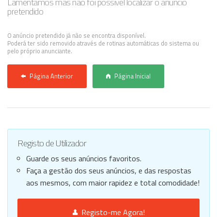
Lamentamos mas não foi possível localizar o anúncio
pretendido
Anunciar Agora
O anúncio pretendido já não se encontra disponível.
Poderá ter sido removido através de rotinas automáticas do sistema ou
pelo próprio anunciante.
Página Anterior
Página Inicial
Registo de Utilizador
Guarde os seus anúncios favoritos.
Faça a gestão dos seus anúncios, e das respostas
aos mesmos, com maior rapidez e total comodidade!
Registo-me Agora!