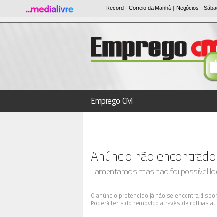
Emprego CM
Anúncio não encontrado
Lamentamos mas não foi possível loca
O anúncio pretendido já não se encontra dispon
Poderá ter sido removido através de rotinas au