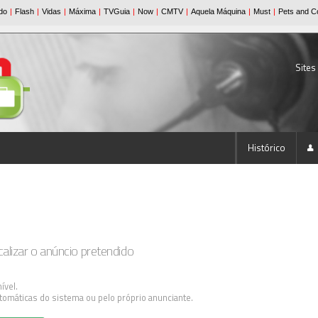
Sites
Histórico
lizar o anúncio pretendido
ível.
tomáticas do sistema ou pelo próprio anunciante.