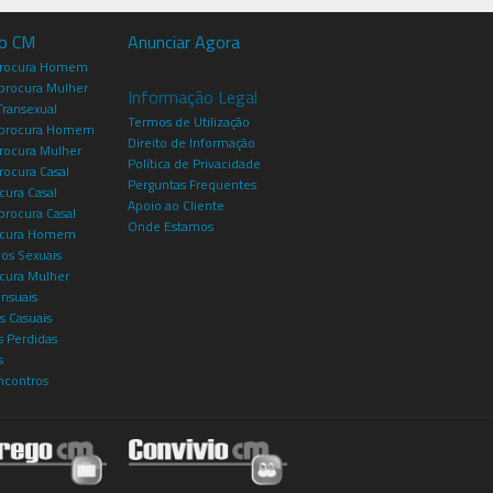
io CM
Anunciar Agora
procura Homem
rocura Mulher
Informação Legal
Transexual
Termos de Utilização
procura Homem
Direito de Informação
rocura Mulher
Política de Privacidade
rocura Casal
Perguntas Frequentes
cura Casal
Apoio ao Cliente
rocura Casal
Onde Estamos
rocura Homem
os Sexuais
ocura Mulher
ensuais
s Casuais
 Perdidas
s
ncontros