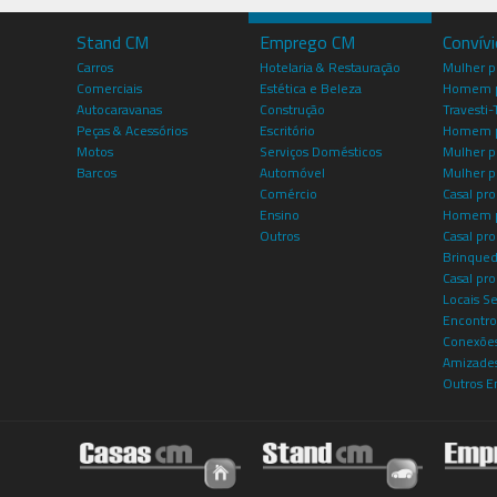
Stand CM
Emprego CM
Convív
Carros
Hotelaria & Restauração
Mulher 
Comerciais
Estética e Beleza
Homem p
Autocaravanas
Construção
Travesti-
Peças & Acessórios
Escritório
Homem 
Motos
Serviços Domésticos
Mulher p
Barcos
Automóvel
Mulher p
Comércio
Casal pro
Ensino
Homem p
Outros
Casal p
Brinqued
Casal pr
Locais S
Encontro
Conexões
Amizade
Outros E