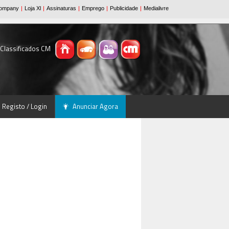
 Classificados CM
Registo / Login
Anunciar Agora