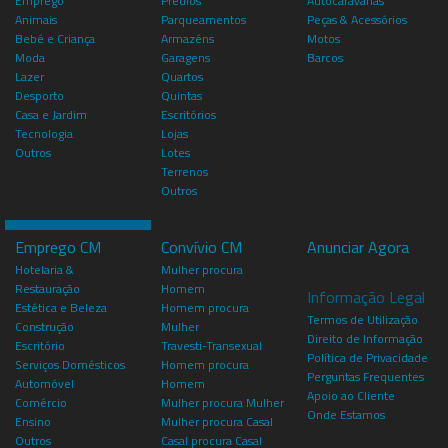
Emprego
Prédios
Autocaravanas
Animais
Parqueamentos
Peças & Acessórios
Bebé e Criança
Armazéns
Motos
Moda
Garagens
Barcos
Lazer
Quartos
Desporto
Quintas
Casa e Jardim
Escritórios
Tecnologia
Lojas
Outros
Lotes
Terrenos
Outros
Emprego CM
Convívio CM
Anunciar Agora
Hotelaria &
Mulher procura
Restauração
Homem
Informação Legal
Estética e Beleza
Homem procura
Termos de Utilização
Construção
Mulher
Direito de Informação
Escritório
Travesti-Transexual
Política de Privacidade
Serviços Domésticos
Homem procura
Perguntas Frequentes
Automóvel
Homem
Apoio ao Cliente
Comércio
Mulher procura Mulher
Onde Estamos
Ensino
Mulher procura Casal
Outros
Casal procura Casal