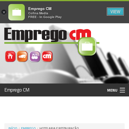
Emprego CM
VIEW
×
Cofina Media
FREE - In Google Play
Emprego CM
MENU
Histórico
Registo / Login
INÍCIO
EMPREGO
HOTELARIA E RESTAURAÇÃO