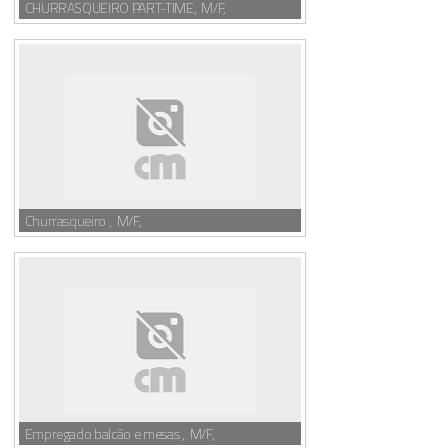
CHURRASQUEIRO PART-TIME, M/F,
Churrasqueiro , M/F,
Empregado balcão e mesas , M/F,