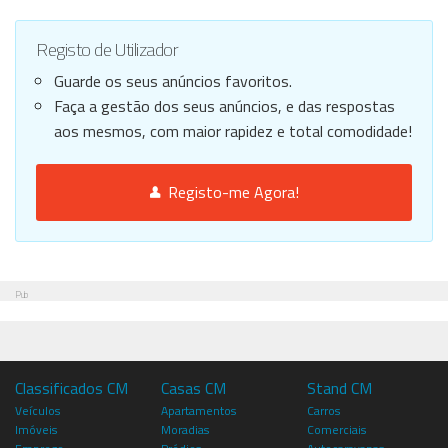
Registo de Utilizador
Guarde os seus anúncios favoritos.
Faça a gestão dos seus anúncios, e das respostas
aos mesmos, com maior rapidez e total comodidade!
Registo-me Agora!
Pub
Classificados CM
Casas CM
Stand CM
Veículos
Apartamentos
Carros
Imóveis
Moradias
Comerciais