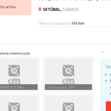
ra activo.
SETÚBAL,
ALMADA
Última Actualização há
393 dias
Pub
elaria e Restauração
Reg
NHEIRA DOCEIRA,
Churrasqueiro , M/F,