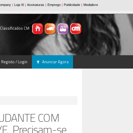
 Classificados CM
Registo / Login
Anunciar Agora
JUDANTE COM
F, Precisam-se