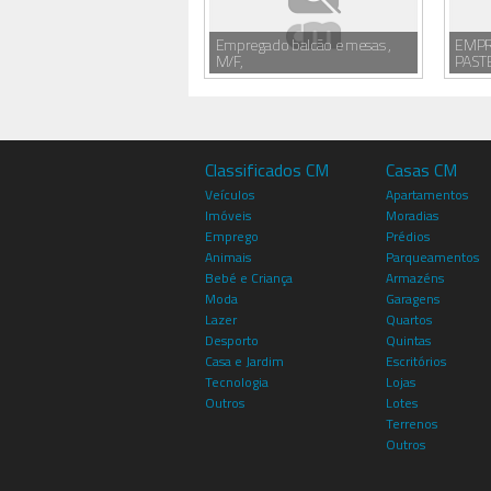
Empregado balcão e mesas ,
EMPR
M/F,
PAST
Classificados CM
Casas CM
Veículos
Apartamentos
Imóveis
Moradias
Emprego
Prédios
Animais
Parqueamentos
Bebé e Criança
Armazéns
Moda
Garagens
Lazer
Quartos
Desporto
Quintas
Casa e Jardim
Escritórios
Tecnologia
Lojas
Outros
Lotes
Terrenos
Outros