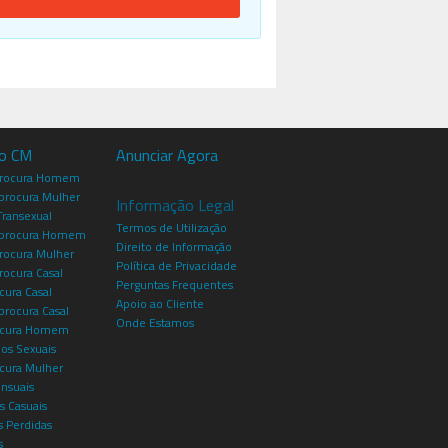
io CM
Anunciar Agora
procura Homem
rocura Mulher
Informação Legal
Transexual
Termos de Utilização
procura Homem
Direito de Informação
rocura Mulher
Política de Privacidade
rocura Casal
Perguntas Frequentes
cura Casal
Apoio ao Cliente
rocura Casal
Onde Estamos
rocura Homem
os Sexuais
ocura Mulher
ensuais
s Casuais
 Perdidas
s