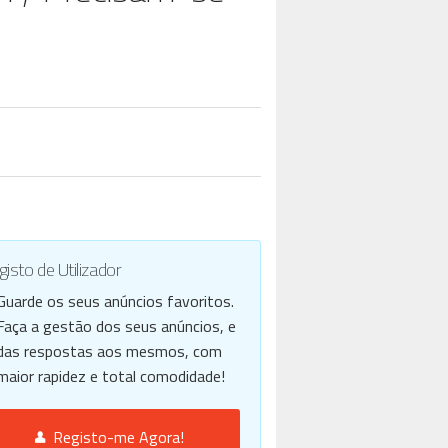
isto de Utilizador
Guarde os seus anúncios favoritos.
Faça a gestão dos seus anúncios, e
das respostas aos mesmos, com
maior rapidez e total comodidade!
Registo-me Agora!