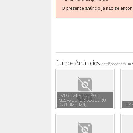
O presente anúncio já não se encont
Outros Anúncios
classificados em
Hot
EMPREGADA BALCÃO E
MESAS E CHURRASQUEIRO
PART-TIME, M/F,
COZI