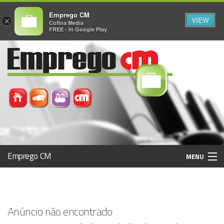
Emprego CM
VIEW
×
Cofina Media
FREE - In Google Play
Emprego CM
MENU
Histórico
Anúncio não encontrado
Registo / Login