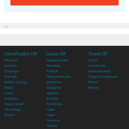
Pub
Classificados CM
Casas CM
Stand CM
Veículos
Apartamentos
Carros
Imóveis
Moradias
Comerciais
Emprego
Prédios
Autocaravanas
Animais
Parqueamentos
Peças & Acessórios
Bebé e Criança
Armazéns
Motos
Moda
Garagens
Barcos
Lazer
Quartos
Desporto
Quintas
Casa e Jardim
Escritórios
Tecnologia
Lojas
Outros
Lotes
Terrenos
Outros