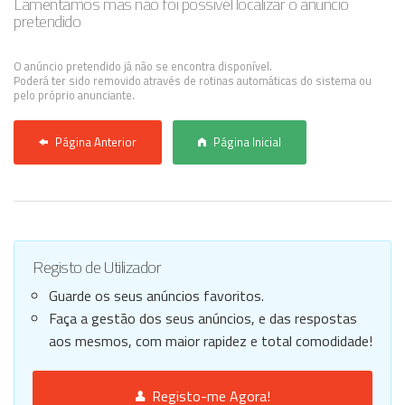
Lamentamos mas não foi possível localizar o anúncio
pretendido
Anunciar Agora
O anúncio pretendido já não se encontra disponível.
Poderá ter sido removido através de rotinas automáticas do sistema ou
pelo próprio anunciante.
Página Anterior
Página Inicial
Registo de Utilizador
Guarde os seus anúncios favoritos.
Faça a gestão dos seus anúncios, e das respostas
aos mesmos, com maior rapidez e total comodidade!
Registo-me Agora!