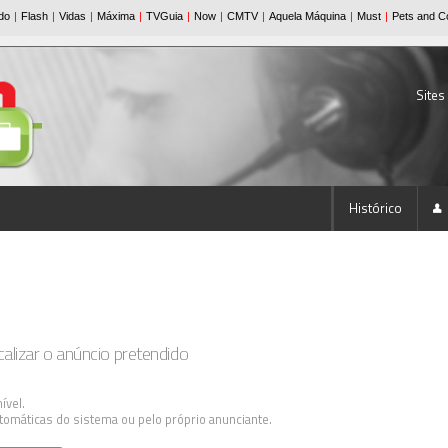
Sites
Histórico
lizar o anúncio pretendido
ível.
tomáticas do sistema ou pelo próprio anunciante.