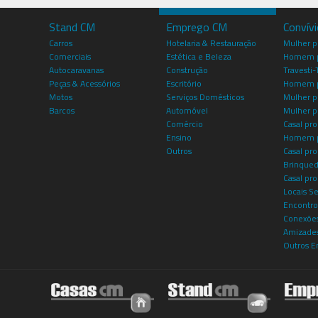
Stand CM
Emprego CM
Convív
Carros
Hotelaria & Restauração
Mulher 
Comerciais
Estética e Beleza
Homem p
Autocaravanas
Construção
Travesti-
Peças & Acessórios
Escritório
Homem 
Motos
Serviços Domésticos
Mulher p
Barcos
Automóvel
Mulher p
Comércio
Casal pro
Ensino
Homem p
Outros
Casal p
Brinqued
Casal pr
Locais S
Encontro
Conexões
Amizade
Outros E