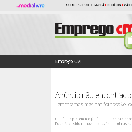
Emprego CM
Anúncio não encontrado
Lamentamos mas não foi possível loca
O anúncio pretendido já não se encontra dispon
Poderá ter sido removido através de rotinas au