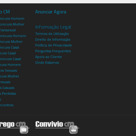
io CM
Anunciar Agora
procura Homem
rocura Mulher
Informação Legal
Transexual
Termos de Utilização
procura Homem
Direito de Informação
rocura Mulher
Política de Privacidade
rocura Casal
Perguntas Frequentes
cura Casal
Apoio ao Cliente
rocura Casal
Onde Estamos
rocura Homem
os Sexuais
ocura Mulher
ensuais
s Casuais
 Perdidas
s
ncontros