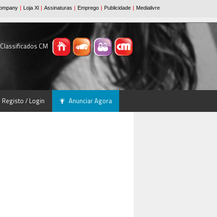
 Classificados CM
Registo / Login
Anunciar Agora