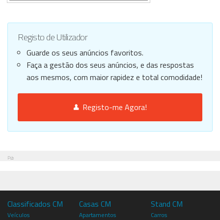
Registo de Utilizador
Guarde os seus anúncios favoritos.
Faça a gestão dos seus anúncios, e das respostas
aos mesmos, com maior rapidez e total comodidade!
Registo-me Agora!
Pub
Classificados CM
Casas CM
Stand CM
Veículos
Apartamentos
Carros