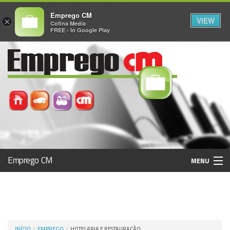
Emprego CM
VIEW
×
Cofina Media
FREE - In Google Play
Emprego CM
MENU
Histórico
Registo / Login
INÍCIO
EMPREGO
HOTELARIA E RESTAURAÇÃO