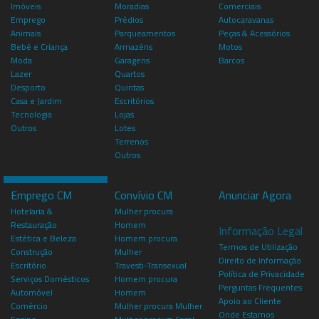
Imóveis
Moradias
Comerciais
Emprego
Prédios
Autocaravanas
Animais
Parqueamentos
Peças & Acessórios
Bebé e Criança
Armazéns
Motos
Moda
Garagens
Barcos
Lazer
Quartos
Desporto
Quintas
Casa e Jardim
Escritórios
Tecnologia
Lojas
Outros
Lotes
Terrenos
Outros
Emprego CM
Convívio CM
Anunciar Agora
Hotelaria &
Mulher procura
Restauração
Homem
Informação Legal
Estética e Beleza
Homem procura
Termos de Utilização
Construção
Mulher
Direito de Informação
Escritório
Travesti-Transexual
Política de Privacidade
Serviços Domésticos
Homem procura
Perguntas Frequentes
Automóvel
Homem
Apoio ao Cliente
Comércio
Mulher procura Mulher
Onde Estamos