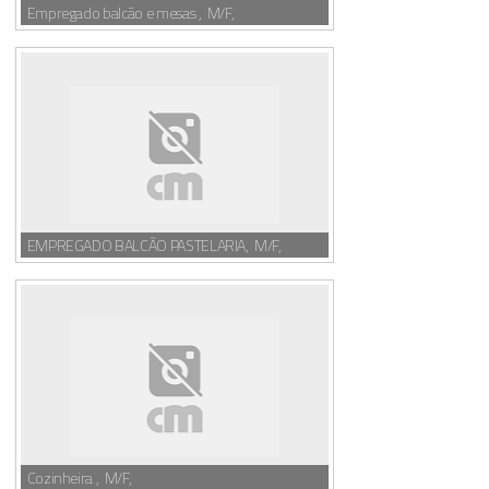
Empregado balcão e mesas , M/F,
EMPREGADO BALCÃO PASTELARIA, M/F,
Cozinheira , M/F,