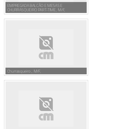
EMPREGADA BALCÃO E MESAS E
CHURRASQUEIRO PART-TIME, M/F,
Churrasqueiro , M/F,