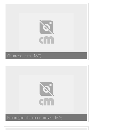
Churrasqueiro , M/F,
Empregado balcão e mesas , M/F,