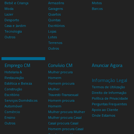
Bebé e Criança
Armazéns
Motos
Moda
Garagens
Barcos
Lazer
Quartos
Desporto
Quintas
Casa e Jardim
Escritórios
Tecnologia
Lojas
Outros
Lotes
Terrenos
Outros
Emprego CM
Convívio CM
Anunciar Agora
Hotelaria &
Mulher procura
Restauração
Homem
Informação Legal
Estética e Beleza
Homem procura
Termos de Utilização
Construção
Mulher
Direito de Informação
Escritório
Travesti-Transexual
Política de Privacidade
Serviços Domésticos
Homem procura
Perguntas Frequentes
Automóvel
Homem
Apoio ao Cliente
Comércio
Mulher procura Mulher
Onde Estamos
Ensino
Mulher procura Casal
Outros
Casal procura Casal
Homem procura Casal