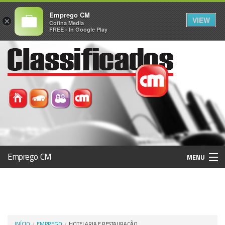
Emprego CM
VIEW
×
Cofina Media
FREE - In Google Play
Emprego CM
MENU
Histórico
Registo / Login
INÍCIO
EMPREGO
HOTELARIA E RESTAURAÇÃO