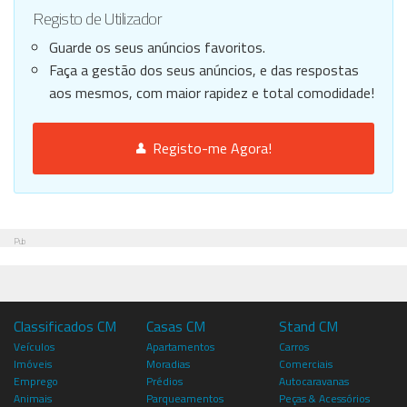
Registo de Utilizador
Guarde os seus anúncios favoritos.
Faça a gestão dos seus anúncios, e das respostas
aos mesmos, com maior rapidez e total comodidade!
Registo-me Agora!
Pub
Classificados CM
Casas CM
Stand CM
Veículos
Apartamentos
Carros
Imóveis
Moradias
Comerciais
Emprego
Prédios
Autocaravanas
Animais
Parqueamentos
Peças & Acessórios