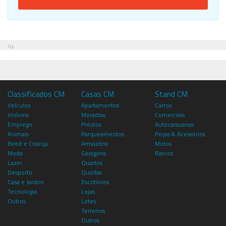
Pub
Classificados CM
Casas CM
Stand CM
Veículos
Apartamentos
Carros
Imóveis
Moradias
Comerciais
Emprego
Prédios
Autocaravanas
Animais
Parqueamentos
Peças & Acessórios
Bebé e Criança
Armazéns
Motos
Moda
Garagens
Barcos
Lazer
Quartos
Desporto
Quintas
Casa e Jardim
Escritórios
Tecnologia
Lojas
Outros
Lotes
Terrenos
Outros