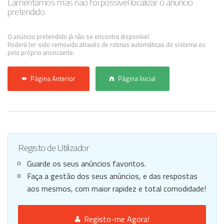
Lamentamos mas não foi possível localizar o anúncio
pretendido
Anunciar Agora
O anúncio pretendido já não se encontra disponível.
Poderá ter sido removido através de rotinas automáticas do sistema ou
pelo próprio anunciante.
Página Anterior
Página Inicial
Registo de Utilizador
Guarde os seus anúncios favoritos.
Faça a gestão dos seus anúncios, e das respostas
aos mesmos, com maior rapidez e total comodidade!
Registo-me Agora!