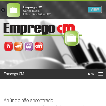
Emprego CM
VIEW
×
Cofina Media
FREE - In Google Play
Emprego CM
MENU
Histórico
Anúncio não encontrado
Registo / Login