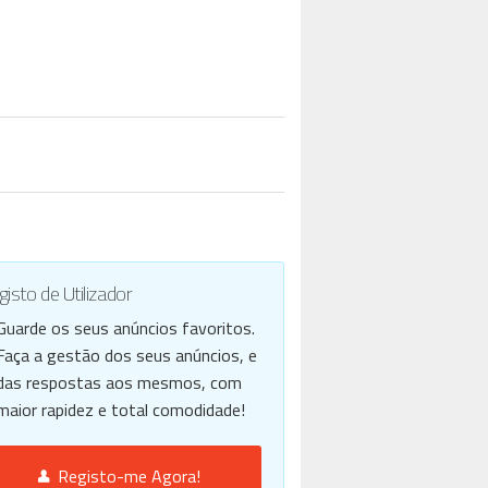
isto de Utilizador
Guarde os seus anúncios favoritos.
Faça a gestão dos seus anúncios, e
das respostas aos mesmos, com
maior rapidez e total comodidade!
Registo-me Agora!