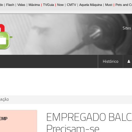
Sites
Histórico
URAÇÃO
EMPREGADO BALCÃ
EMP
Precisam-se