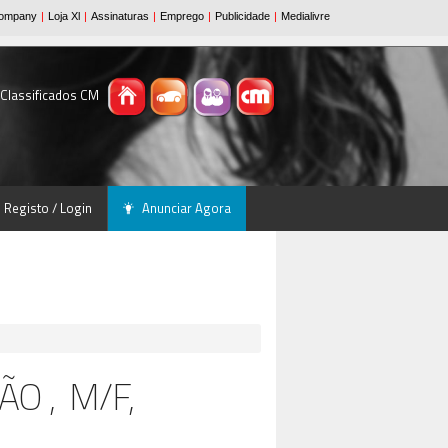
 Classificados CM
Registo / Login
Anunciar Agora
O , M/F,