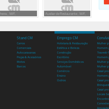
heira , M/F,
Auxiliar de Restaurante , M/F,
Stand CM
Emprego CM
Convív
Carros
Hotelaria & Restauração
Mulher 
Comerciais
Estética e Beleza
Homem p
Autocaravanas
Construção
Travesti-
Peças & Acessórios
Escritório
Homem 
Motos
Serviços Domésticos
Mulher p
Barcos
Automóvel
Mulher p
Comércio
Casal pro
Ensino
Homem p
Outros
Casal p
Brinqued
Casal pr
Locais S
Encontro
Conexões
Amizade