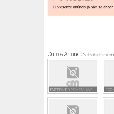
O presente anúncio já não se encont
Outros Anúncios
classificados em
Hot
EMPREGADO DE MESA, M/F,
COZI