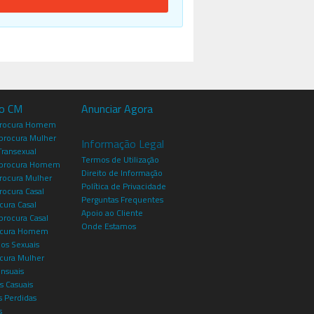
io CM
Anunciar Agora
procura Homem
rocura Mulher
Informação Legal
Transexual
Termos de Utilização
procura Homem
Direito de Informação
rocura Mulher
Política de Privacidade
rocura Casal
Perguntas Frequentes
cura Casal
Apoio ao Cliente
rocura Casal
Onde Estamos
rocura Homem
os Sexuais
ocura Mulher
ensuais
s Casuais
 Perdidas
s