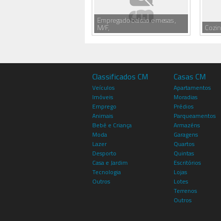
Empregado balcão e mesas ,
M/F,
Cozin
Classificados CM
Casas CM
Veículos
Apartamentos
Imóveis
Moradias
Emprego
Prédios
Animais
Parqueamentos
Bebé e Criança
Armazéns
Moda
Garagens
Lazer
Quartos
Desporto
Quintas
Casa e Jardim
Escritórios
Tecnologia
Lojas
Outros
Lotes
Terrenos
Outros