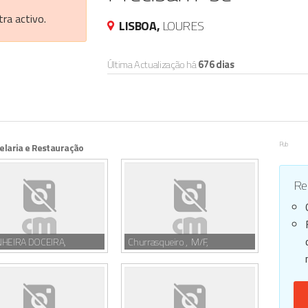
ra activo.
LISBOA,
LOURES
Última Actualização há
676 dias
Pub
elaria e Restauração
Reg
NHEIRA DOCEIRA,
Churrasqueiro , M/F,