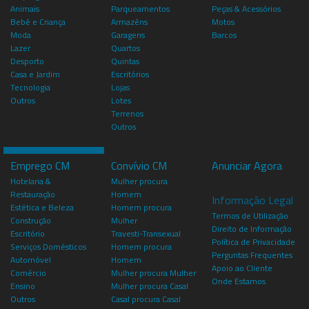
Animais
Parqueamentos
Peças & Acessórios
Bebé e Criança
Armazéns
Motos
Moda
Garagens
Barcos
Lazer
Quartos
Desporto
Quintas
Casa e Jardim
Escritórios
Tecnologia
Lojas
Outros
Lotes
Terrenos
Outros
Emprego CM
Convívio CM
Anunciar Agora
Hotelaria &
Mulher procura
Restauração
Homem
Informação Legal
Estética e Beleza
Homem procura
Termos de Utilização
Construção
Mulher
Direito de Informação
Escritório
Travesti-Transexual
Política de Privacidade
Serviços Domésticos
Homem procura
Perguntas Frequentes
Automóvel
Homem
Apoio ao Cliente
Comércio
Mulher procura Mulher
Onde Estamos
Ensino
Mulher procura Casal
Outros
Casal procura Casal