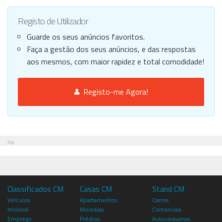
Registo de Utilizador
Guarde os seus anúncios favoritos.
Faça a gestão dos seus anúncios, e das respostas
aos mesmos, com maior rapidez e total comodidade!
Registo-me Agora!
Pub
Classificados CM
Casas CM
Stand CM
Veículos
Apartamentos
Carros
Imóveis
Moradias
Comerciais
Emprego
Prédios
Autocaravanas