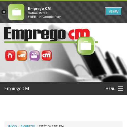
Emprego CM
VIEW
×
Cofina Media
FREE - In Google Play
Emprego CM
MENU
Histórico
Registo / Login
INÍCIO
EMPREGO
ESTÉTICA E BELEZA