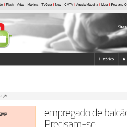
Sites
Histórico
URAÇÃO
empregado de balcã
EMP
Precisam-se