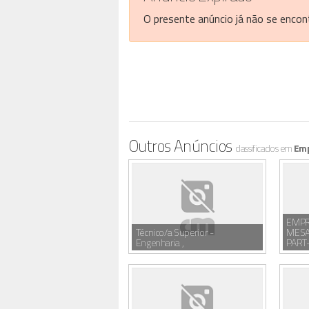
O presente anúncio já não se encont
Outros Anúncios
classificados em
Em
EMPR
Técnico/a Superior -
MESA
Engenharia ,
PART-