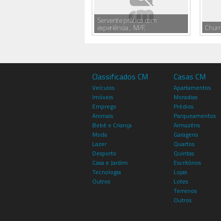
Servente prático com
experiência , M/F,
Churr
Classificados CM
Casas CM
Veículos
Apartamentos
Imóveis
Moradias
Emprego
Prédios
Animais
Parqueamentos
Bebé e Criança
Armazéns
Moda
Garagens
Lazer
Quartos
Desporto
Quintas
Casa e Jardim
Escritórios
Tecnologia
Lojas
Outros
Lotes
Terrenos
Outros