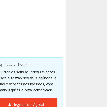
isto de Utilizador
Guarde os seus anúncios favoritos.
Faça a gestão dos seus anúncios, e
das respostas aos mesmos, com
maior rapidez e total comodidade!
Registo-me Agora!