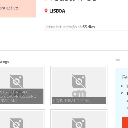
ra activo.
LISBOA
Última Actualização há
65 dias
Pub
prego
Reg
EGADA BALCÃO E
S E CHURRASQUEIRO
TIME, M/F,
COZINHEIRA DOCEIRA,