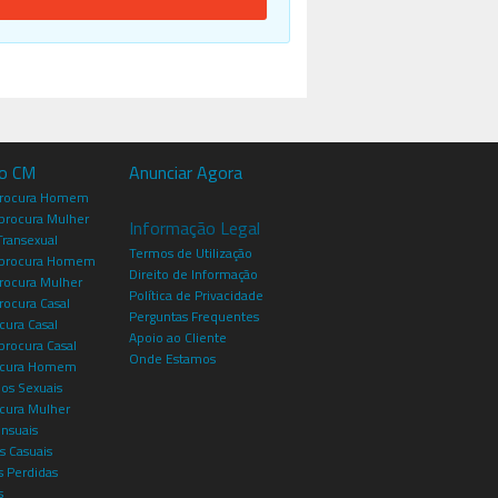
io CM
Anunciar Agora
procura Homem
rocura Mulher
Informação Legal
Transexual
Termos de Utilização
procura Homem
Direito de Informação
rocura Mulher
Política de Privacidade
rocura Casal
Perguntas Frequentes
cura Casal
Apoio ao Cliente
rocura Casal
Onde Estamos
rocura Homem
os Sexuais
ocura Mulher
ensuais
s Casuais
 Perdidas
s