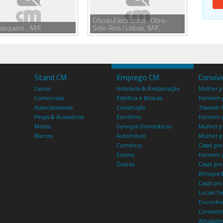
Oficiais Electricistas -Obra-
asqueiro , M/F,
Sete-Rios / Lisboa, M/F,
Stand CM
Emprego CM
Convív
Carros
Hotelaria & Restauração
Mulher 
Comerciais
Estética e Beleza
Homem p
Autocaravanas
Construção
Travesti-
Peças & Acessórios
Escritório
Homem 
Motos
Serviços Domésticos
Mulher p
Barcos
Automóvel
Mulher p
Comércio
Casal pro
Ensino
Homem p
Outros
Casal p
Brinqued
Casal pr
Locais S
Encontro
Conexões
Amizade