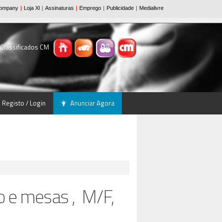
 Classificados CM
Registo / Login
Anunciar Agora
o e mesas , M/F,