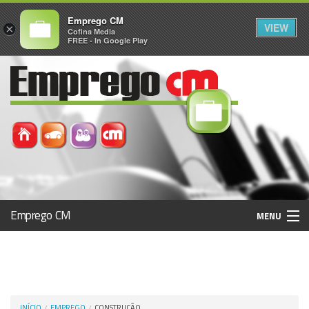
Emprego CM
VIEW
×
Cofina Media
FREE - In Google Play
Emprego CM
MENU
Histórico
Registo / Login
INÍCIO
EMPREGO
CONSTRUÇÃO