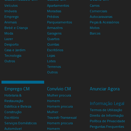
Veículos
Apartamentos
Carros
Imóveis
Moradias
Comerciais
Emprego
Prédios
Autocaravanas
Animais
Parqueamentos
Peças & Acessórios
Bebé e Criança
Armazéns
Motos
Moda
Garagens
Barcos
Lazer
Quartos
Desporto
Quintas
Casa e Jardim
Escritórios
Tecnologia
Lojas
Outros
Lotes
Terrenos
Outros
Emprego CM
Convívio CM
Anunciar Agora
Hotelaria &
Mulher procura
Restauração
Homem
Informação Legal
Estética e Beleza
Homem procura
Termos de Utilização
Construção
Mulher
Direito de Informação
Escritório
Travesti-Transexual
Política de Privacidade
Serviços Domésticos
Homem procura
Perguntas Frequentes
Automóvel
Homem