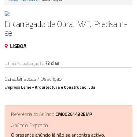
Anunciar Agora
Encarregado de Obra, M/F, Precisam-
se
LISBOA
Última Actualização há
73 dias
Características / Descrição
Empresa
Leme - Arquitectura e Construcao, Lda
Referência do Anúncio
CM00261432EMP
Anúncio Expirado
O presente anúncio já não se encontra activo.