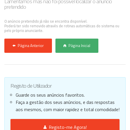
Lamentamos mas não foi possível localizar o anúncio
pretendido
Anunciar Agora
O anúncio pretendido já não se encontra disponível.
Poderá ter sido removido através de rotinas automáticas do sistema ou
pelo próprio anunciante.
Página Anterior
Página Inicial
Registo de Utilizador
Guarde os seus anúncios favoritos.
Faça a gestão dos seus anúncios, e das respostas
aos mesmos, com maior rapidez e total comodidade!
Registo-me Agora!