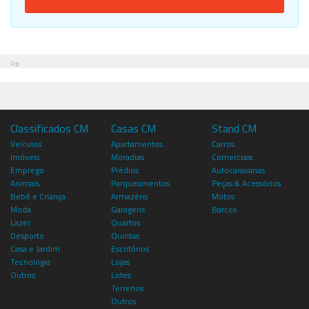
Pub
Classificados CM
Casas CM
Stand CM
Veículos
Apartamentos
Carros
Imóveis
Moradias
Comerciais
Emprego
Prédios
Autocaravanas
Animais
Parqueamentos
Peças & Acessórios
Bebé e Criança
Armazéns
Motos
Moda
Garagens
Barcos
Lazer
Quartos
Desporto
Quintas
Casa e Jardim
Escritórios
Tecnologia
Lojas
Outros
Lotes
Terrenos
Outros