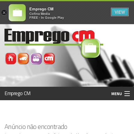
Emprego CM
VIEW
×
Cofina Media
FREE - In Google Play
Emprego CM
MENU
Histórico
Anúncio não encontrado
Registo / Login