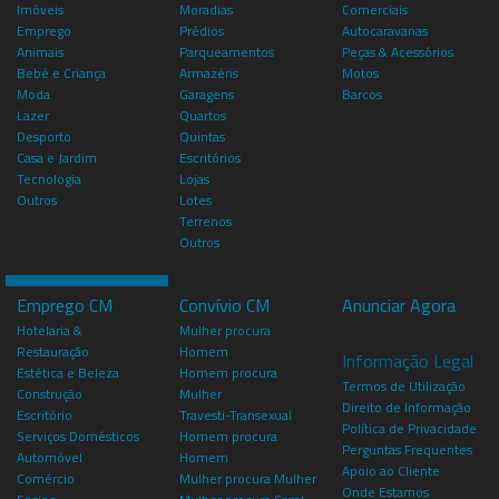
Imóveis
Moradias
Comerciais
Emprego
Prédios
Autocaravanas
Animais
Parqueamentos
Peças & Acessórios
Bebé e Criança
Armazéns
Motos
Moda
Garagens
Barcos
Lazer
Quartos
Desporto
Quintas
Casa e Jardim
Escritórios
Tecnologia
Lojas
Outros
Lotes
Terrenos
Outros
Emprego CM
Convívio CM
Anunciar Agora
Hotelaria &
Mulher procura
Restauração
Homem
Informação Legal
Estética e Beleza
Homem procura
Termos de Utilização
Construção
Mulher
Direito de Informação
Escritório
Travesti-Transexual
Política de Privacidade
Serviços Domésticos
Homem procura
Perguntas Frequentes
Automóvel
Homem
Apoio ao Cliente
Comércio
Mulher procura Mulher
Onde Estamos