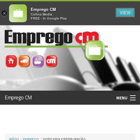
Emprego CM
VIEW
×
Cofina Media
FREE - In Google Play
Emprego CM
MENU
Histórico
Registo / Login
INÍCIO
EMPREGO
HOTELARIA E RESTAURAÇÃO