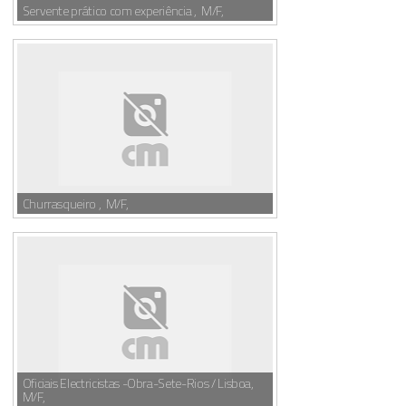
Servente prático com experiência , M/F,
Churrasqueiro , M/F,
Oficiais Electricistas -Obra-Sete-Rios / Lisboa,
M/F,