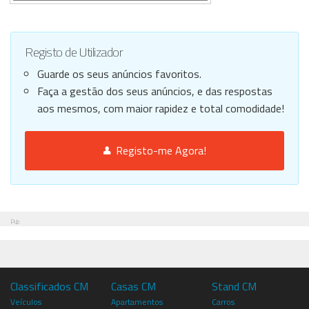
Registo de Utilizador
Guarde os seus anúncios favoritos.
Faça a gestão dos seus anúncios, e das respostas
aos mesmos, com maior rapidez e total comodidade!
Registo-me Agora!
Pub
Classificados CM
Casas CM
Stand CM
Veículos
Apartamentos
Carros