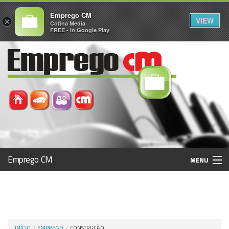
Emprego CM
VIEW
×
Cofina Media
FREE - In Google Play
Emprego CM
MENU
Histórico
Registo / Login
INÍCIO
EMPREGO
CONSTRUÇÃO