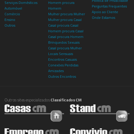
Política de Privacidade
Serviços Domésticos
Homem procura
Perguntas Frequentes
Automóvel
Homem
Apoio ao Cliente
Comércio
Mulher procura Mulher
Onde Estamos
Ensino
Mulher procura Casal
Outros
Casal procura Casal
Homem procura Casal
Casal procura Homem
Brinquedos Sexuais
Casal procura Mulher
Locais Sensuais
Encontros Casuais
Conexões Perdidas
Amizades
Outros Encontros
Outros sites especializados
Classificados CM