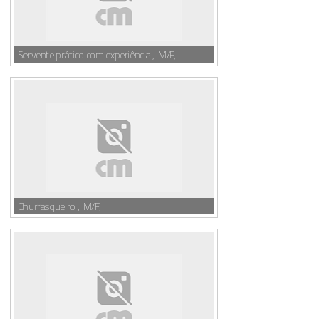
Servente prático com experiência , M/F,
Churrasqueiro , M/F,