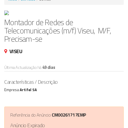
Anunciar Agora
Montador de Redes de
Telecomunicações (m/f) Viseu, M/F,
Precisam-se
VISEU
Última Actualização há
49 dias
Características / Descrição
Empresa
Artifel SA
Referência do Anúncio
CM00261717EMP
Anúncio Expirado