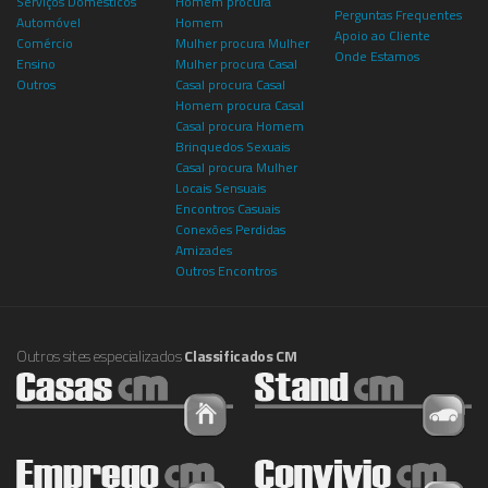
Serviços Domésticos
Homem procura
Perguntas Frequentes
Automóvel
Homem
Apoio ao Cliente
Comércio
Mulher procura Mulher
Onde Estamos
Ensino
Mulher procura Casal
Outros
Casal procura Casal
Homem procura Casal
Casal procura Homem
Brinquedos Sexuais
Casal procura Mulher
Locais Sensuais
Encontros Casuais
Conexões Perdidas
Amizades
Outros Encontros
Outros sites especializados
Classificados CM