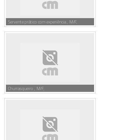
Servente prático com experiência , M/F,
Churrasqueiro , M/F,