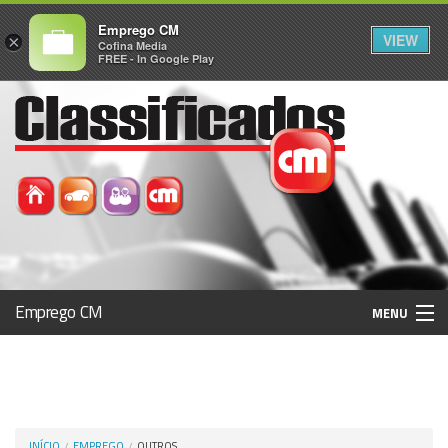
Emprego CM
VIEW
×
Cofina Media
FREE - In Google Play
Emprego CM
MENU
Histórico
Registo / Login
INÍCIO
EMPREGO
OUTROS