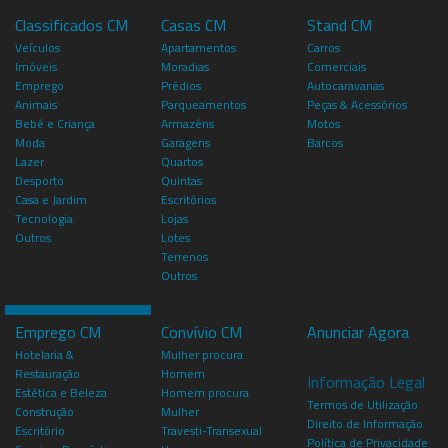
Classificados CM
Casas CM
Stand CM
Veículos
Apartamentos
Carros
Imóveis
Moradias
Comerciais
Emprego
Prédios
Autocaravanas
Animais
Parqueamentos
Peças & Acessórios
Bebé e Criança
Armazéns
Motos
Moda
Garagens
Barcos
Lazer
Quartos
Desporto
Quintas
Casa e Jardim
Escritórios
Tecnologia
Lojas
Outros
Lotes
Terrenos
Outros
Emprego CM
Convívio CM
Anunciar Agora
Hotelaria &
Mulher procura
Restauração
Homem
Informação Legal
Estética e Beleza
Homem procura
Termos de Utilização
Construção
Mulher
Direito de Informação
Escritório
Travesti-Transexual
Política de Privacidade