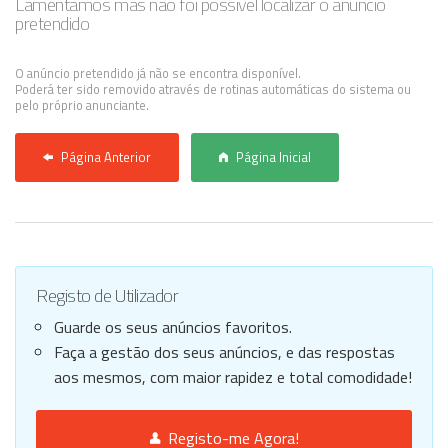
Lamentamos mas não foi possível localizar o anúncio
pretendido
Anunciar Agora
O anúncio pretendido já não se encontra disponível.
Poderá ter sido removido através de rotinas automáticas do sistema ou
pelo próprio anunciante.
Página Anterior
Página Inicial
Registo de Utilizador
Guarde os seus anúncios favoritos.
Faça a gestão dos seus anúncios, e das respostas
aos mesmos, com maior rapidez e total comodidade!
Registo-me Agora!