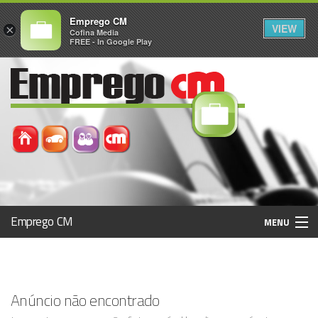
Emprego CM
VIEW
×
Cofina Media
FREE - In Google Play
Emprego CM
MENU
Histórico
Anúncio não encontrado
Registo / Login