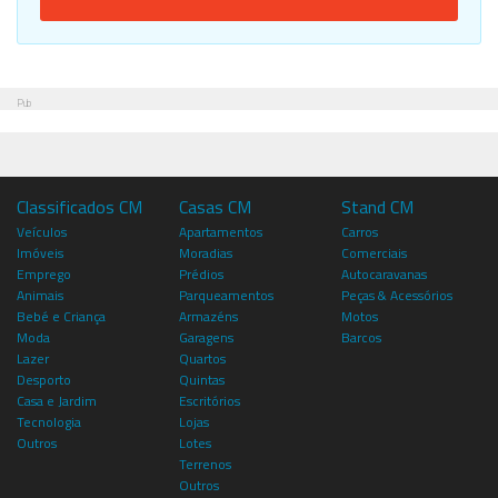
Pub
Classificados CM
Casas CM
Stand CM
Veículos
Apartamentos
Carros
Imóveis
Moradias
Comerciais
Emprego
Prédios
Autocaravanas
Animais
Parqueamentos
Peças & Acessórios
Bebé e Criança
Armazéns
Motos
Moda
Garagens
Barcos
Lazer
Quartos
Desporto
Quintas
Casa e Jardim
Escritórios
Tecnologia
Lojas
Outros
Lotes
Terrenos
Outros