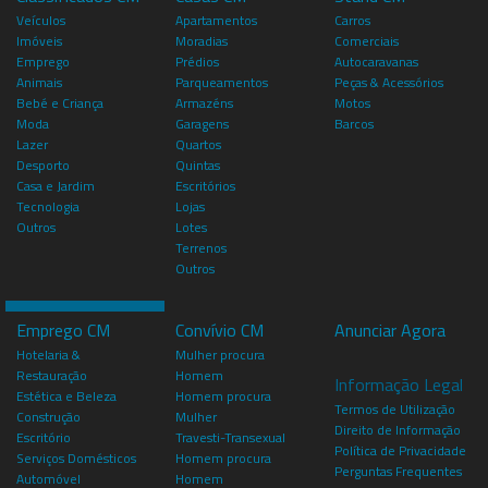
Veículos
Apartamentos
Carros
Imóveis
Moradias
Comerciais
Emprego
Prédios
Autocaravanas
Animais
Parqueamentos
Peças & Acessórios
Bebé e Criança
Armazéns
Motos
Moda
Garagens
Barcos
Lazer
Quartos
Desporto
Quintas
Casa e Jardim
Escritórios
Tecnologia
Lojas
Outros
Lotes
Terrenos
Outros
Emprego CM
Convívio CM
Anunciar Agora
Hotelaria &
Mulher procura
Restauração
Homem
Informação Legal
Estética e Beleza
Homem procura
Termos de Utilização
Construção
Mulher
Direito de Informação
Escritório
Travesti-Transexual
Política de Privacidade
Serviços Domésticos
Homem procura
Perguntas Frequentes
Automóvel
Homem