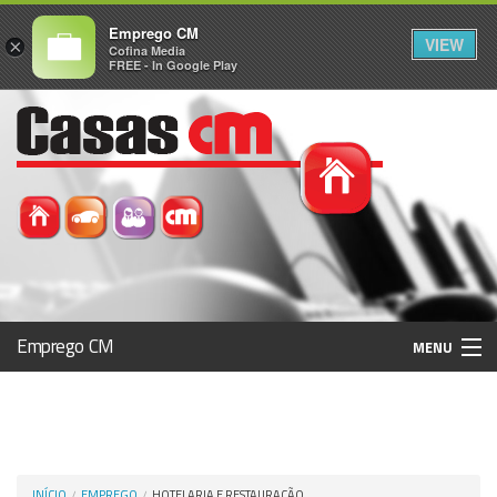
Emprego CM
VIEW
×
Cofina Media
FREE - In Google Play
Emprego CM
MENU
Histórico
Registo / Login
INÍCIO
EMPREGO
HOTELARIA E RESTAURAÇÃO