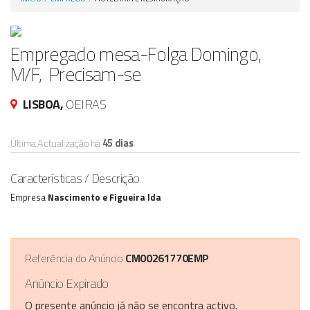
Anunciar Agora
Empregado mesa-Folga Domingo,
M/F, Precisam-se
LISBOA,
OEIRAS
Última Actualização há
45 dias
Características / Descrição
Empresa
Nascimento e Figueira lda
Referência do Anúncio
CM00261770EMP
Anúncio Expirado
O presente anúncio já não se encontra activo.