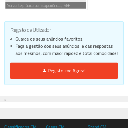
Servente prático com experiência , M/F,
Registo de Utilizador
Guarde os seus anúncios favoritos.
Faça a gestão dos seus anúncios, e das respostas
aos mesmos, com maior rapidez e total comodidade!
Registo-me Agora!
Pub
Classificados CM
Casas CM
Stand CM