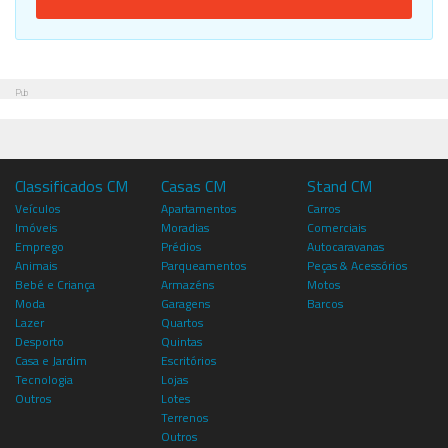
Pub
Classificados CM
Casas CM
Stand CM
Veículos
Apartamentos
Carros
Imóveis
Moradias
Comerciais
Emprego
Prédios
Autocaravanas
Animais
Parqueamentos
Peças & Acessórios
Bebé e Criança
Armazéns
Motos
Moda
Garagens
Barcos
Lazer
Quartos
Desporto
Quintas
Casa e Jardim
Escritórios
Tecnologia
Lojas
Outros
Lotes
Terrenos
Outros