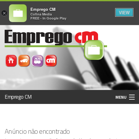
Emprego CM
VIEW
×
Cofina Media
FREE - In Google Play
Emprego CM
MENU
Histórico
Anúncio não encontrado
Registo / Login