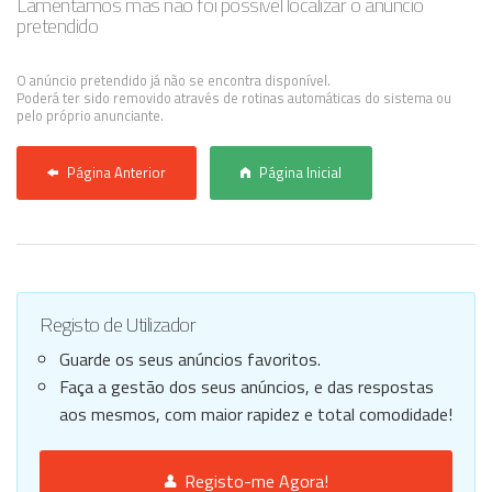
Lamentamos mas não foi possível localizar o anúncio
pretendido
Anunciar Agora
O anúncio pretendido já não se encontra disponível.
Poderá ter sido removido através de rotinas automáticas do sistema ou
pelo próprio anunciante.
Página Anterior
Página Inicial
Registo de Utilizador
Guarde os seus anúncios favoritos.
Faça a gestão dos seus anúncios, e das respostas
aos mesmos, com maior rapidez e total comodidade!
Registo-me Agora!