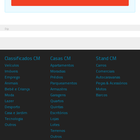
Pub
Classificados CM
Casas CM
Stand CM
Veículos
Apartamentos
Carros
Imóveis
Moradias
Comerciais
Emprego
Prédios
Autocaravanas
Animais
Parqueamentos
Peças & Acessórios
Bebé e Criança
Armazéns
Motos
Moda
Garagens
Barcos
Lazer
Quartos
Desporto
Quintas
Casa e Jardim
Escritórios
Tecnologia
Lojas
Outros
Lotes
Terrenos
Outros