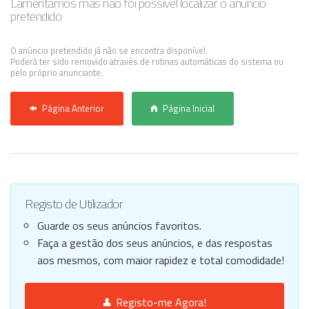
Lamentamos mas não foi possível localizar o anúncio
pretendido
Anunciar Agora
O anúncio pretendido já não se encontra disponível.
Poderá ter sido removido através de rotinas automáticas do sistema ou
pelo próprio anunciante.
Página Anterior
Página Inicial
Registo de Utilizador
Guarde os seus anúncios favoritos.
Faça a gestão dos seus anúncios, e das respostas
aos mesmos, com maior rapidez e total comodidade!
Registo-me Agora!