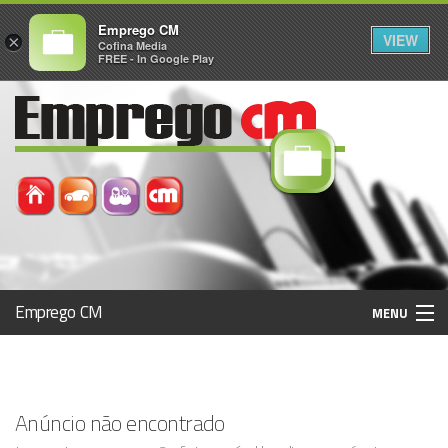
Emprego CM
VIEW
×
Cofina Media
FREE - In Google Play
Emprego CM
MENU
Histórico
Anúncio não encontrado
Registo / Login