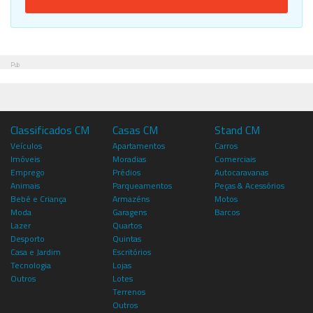
Pub
Classificados CM
Casas CM
Stand CM
Veículos
Apartamentos
Carros
Imóveis
Moradias
Comerciais
Emprego
Prédios
Autocaravanas
Animais
Parqueamentos
Peças & Acessórios
Bebé e Criança
Armazéns
Motos
Moda
Garagens
Barcos
Lazer
Quartos
Desporto
Quintas
Casa e Jardim
Escritórios
Tecnologia
Lojas
Outros
Lotes
Terrenos
Outros