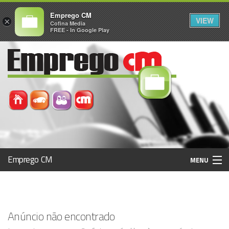
Emprego CM
VIEW
×
Cofina Media
FREE - In Google Play
Emprego CM
MENU
Histórico
Anúncio não encontrado
Registo / Login