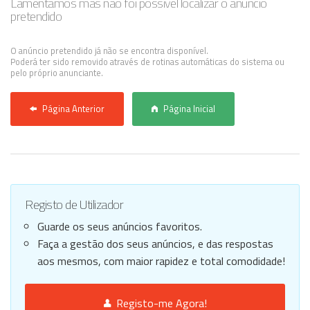
Lamentamos mas não foi possível localizar o anúncio
pretendido
Anunciar Agora
O anúncio pretendido já não se encontra disponível.
Poderá ter sido removido através de rotinas automáticas do sistema ou
pelo próprio anunciante.
Página Anterior
Página Inicial
Registo de Utilizador
Guarde os seus anúncios favoritos.
Faça a gestão dos seus anúncios, e das respostas
aos mesmos, com maior rapidez e total comodidade!
Registo-me Agora!