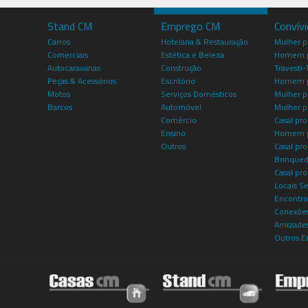
Stand CM
Emprego CM
Convív
Carros
Hotelaria & Restauração
Mulher 
Comerciais
Estética e Beleza
Homem p
Autocaravanas
Construção
Travesti-
Peças & Acessórios
Escritório
Homem 
Motos
Serviços Domésticos
Mulher p
Barcos
Automóvel
Mulher p
Comércio
Casal pro
Ensino
Homem p
Outros
Casal p
Brinqued
Casal pr
Locais S
Encontro
Conexões
Amizade
Outros E