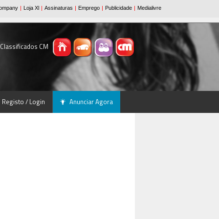
 Classificados CM
Registo / Login
Anunciar Agora