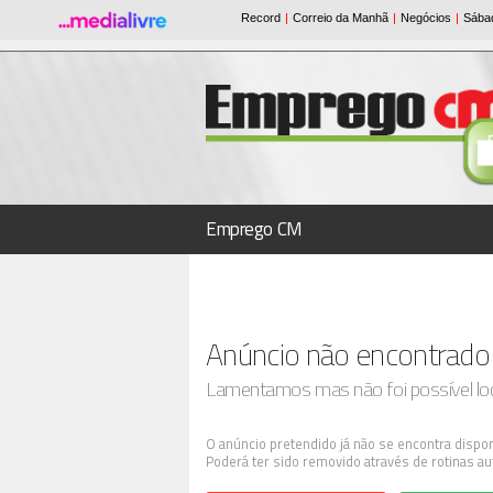
Emprego CM
Anúncio não encontrado
Lamentamos mas não foi possível loca
O anúncio pretendido já não se encontra dispon
Poderá ter sido removido através de rotinas au