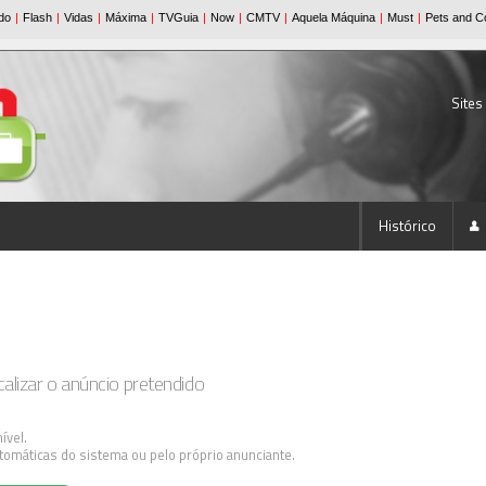
Sites
Histórico
lizar o anúncio pretendido
ível.
tomáticas do sistema ou pelo próprio anunciante.