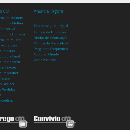
io CM
Anunciar Agora
procura Homem
rocura Mulher
Informação Legal
Transexual
Termos de Utilização
procura Homem
Direito de Informação
rocura Mulher
Política de Privacidade
rocura Casal
Perguntas Frequentes
cura Casal
Apoio ao Cliente
rocura Casal
Onde Estamos
rocura Homem
os Sexuais
ocura Mulher
ensuais
s Casuais
 Perdidas
s
ncontros