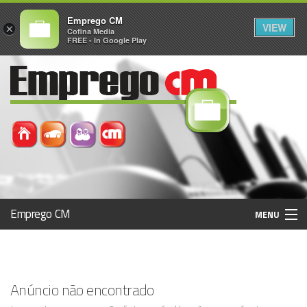
Emprego CM
VIEW
×
Cofina Media
FREE - In Google Play
Emprego CM
MENU
Histórico
Anúncio não encontrado
Registo / Login