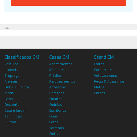
Pub
Classificados CM
Casas CM
Stand CM
Veículos
Apartamentos
Carros
Imóveis
Moradias
Comerciais
Emprego
Prédios
Autocaravanas
Animais
Parqueamentos
Peças & Acessórios
Bebé e Criança
Armazéns
Motos
Moda
Garagens
Barcos
Lazer
Quartos
Desporto
Quintas
Casa e Jardim
Escritórios
Tecnologia
Lojas
Outros
Lotes
Terrenos
Outros