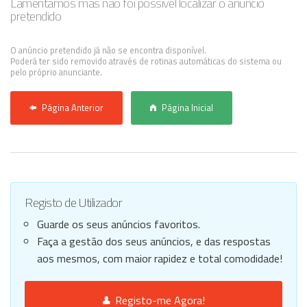
Lamentamos mas não foi possível localizar o anúncio
pretendido
Anunciar Agora
O anúncio pretendido já não se encontra disponível.
Poderá ter sido removido através de rotinas automáticas do sistema ou
pelo próprio anunciante.
Página Anterior
Página Inicial
Registo de Utilizador
Guarde os seus anúncios favoritos.
Faça a gestão dos seus anúncios, e das respostas
aos mesmos, com maior rapidez e total comodidade!
Registo-me Agora!