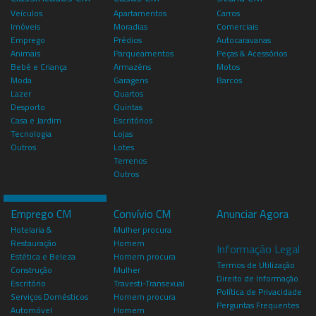
Veículos
Apartamentos
Carros
Imóveis
Moradias
Comerciais
Emprego
Prédios
Autocaravanas
Animais
Parqueamentos
Peças & Acessórios
Bebé e Criança
Armazéns
Motos
Moda
Garagens
Barcos
Lazer
Quartos
Desporto
Quintas
Casa e Jardim
Escritórios
Tecnologia
Lojas
Outros
Lotes
Terrenos
Outros
Emprego CM
Convívio CM
Anunciar Agora
Hotelaria &
Mulher procura
Restauração
Homem
Informação Legal
Estética e Beleza
Homem procura
Termos de Utilização
Construção
Mulher
Direito de Informação
Escritório
Travesti-Transexual
Política de Privacidade
Serviços Domésticos
Homem procura
Perguntas Frequentes
Automóvel
Homem