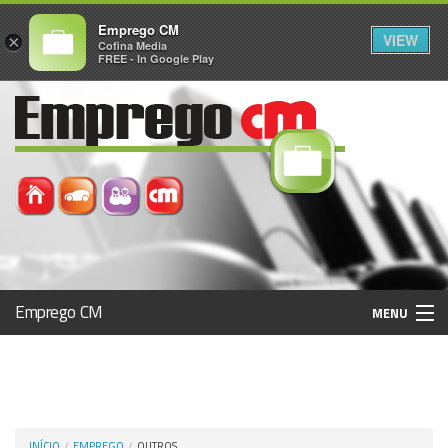
Emprego CM
VIEW
×
Cofina Media
FREE - In Google Play
Emprego CM
MENU
Histórico
Registo / Login
INÍCIO
EMPREGO
OUTROS