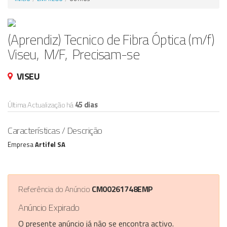
Anunciar Agora
(Aprendiz) Tecnico de Fibra Óptica (m/f)
Viseu, M/F, Precisam-se
VISEU
Última Actualização há
45 dias
Características / Descrição
Empresa
Artifel SA
Referência do Anúncio
CM00261748EMP
Anúncio Expirado
O presente anúncio já não se encontra activo.