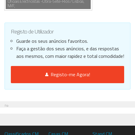
Oficiais Electricistas -Obra-Sete-Rios / Lisboa,
M/F,
Registo de Utilizador
Guarde os seus anúncios favoritos.
Faça a gestão dos seus anúncios, e das respostas
aos mesmos, com maior rapidez e total comodidade!
Registo-me Agora!
Pub
Classificados CM
Casas CM
Stand CM