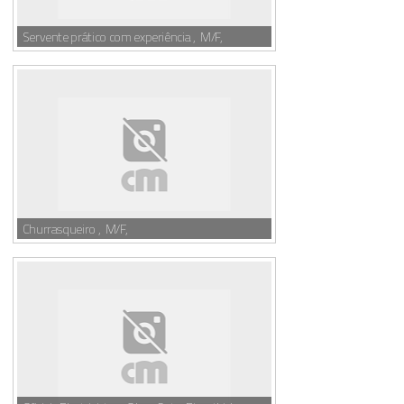
Servente prático com experiência , M/F,
Churrasqueiro , M/F,