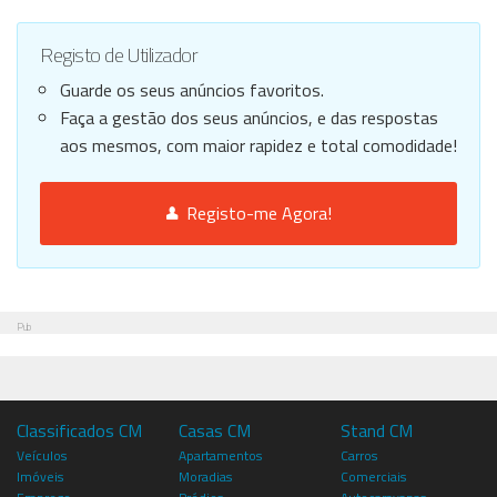
Registo de Utilizador
Guarde os seus anúncios favoritos.
Faça a gestão dos seus anúncios, e das respostas
aos mesmos, com maior rapidez e total comodidade!
Registo-me Agora!
Pub
Classificados CM
Casas CM
Stand CM
Veículos
Apartamentos
Carros
Imóveis
Moradias
Comerciais