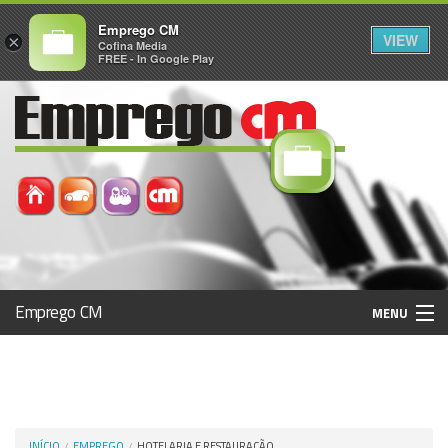
Emprego CM
VIEW
×
Cofina Media
FREE - In Google Play
Emprego CM
MENU
Histórico
Registo / Login
INÍCIO
EMPREGO
HOTELARIA E RESTAURAÇÃO