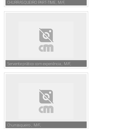
CHURRASQUEIRO PART-TIME, M/F,
Servente prático com experiência , M/F,
Churrasqueiro , M/F,