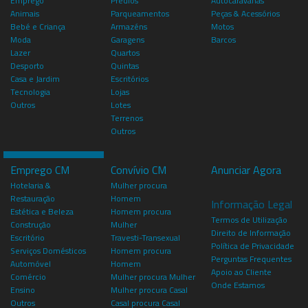
Emprego
Prédios
Autocaravanas
Animais
Parqueamentos
Peças & Acessórios
Bebé e Criança
Armazéns
Motos
Moda
Garagens
Barcos
Lazer
Quartos
Desporto
Quintas
Casa e Jardim
Escritórios
Tecnologia
Lojas
Outros
Lotes
Terrenos
Outros
Emprego CM
Convívio CM
Anunciar Agora
Hotelaria &
Mulher procura
Restauração
Homem
Informação Legal
Estética e Beleza
Homem procura
Termos de Utilização
Construção
Mulher
Direito de Informação
Escritório
Travesti-Transexual
Política de Privacidade
Serviços Domésticos
Homem procura
Perguntas Frequentes
Automóvel
Homem
Apoio ao Cliente
Comércio
Mulher procura Mulher
Onde Estamos
Ensino
Mulher procura Casal
Outros
Casal procura Casal