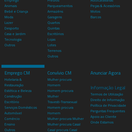
Emprego
Prédios
Autocaravanas
Animais
Parqueamentos
Peças & Acessórios
Bebé e Criança
Armazéns
Motos
Moda
Garagens
Barcos
Lazer
Quartos
Desporto
Quintas
Casa e Jardim
Escritórios
Tecnologia
Lojas
Outros
Lotes
Terrenos
Outros
Emprego CM
Convívio CM
Anunciar Agora
Hotelaria &
Mulher procura
Restauração
Homem
Informação Legal
Estética e Beleza
Homem procura
Termos de Utilização
Construção
Mulher
Direito de Informação
Escritório
Travesti-Transexual
Política de Privacidade
Serviços Domésticos
Homem procura
Perguntas Frequentes
Automóvel
Homem
Apoio ao Cliente
Comércio
Mulher procura Mulher
Onde Estamos
Ensino
Mulher procura Casal
Outros
Casal procura Casal