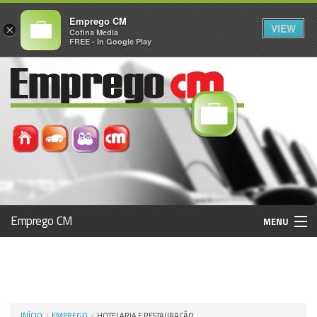
Emprego CM
VIEW
×
Cofina Media
FREE - In Google Play
Emprego CM
MENU
Histórico
Registo / Login
INÍCIO
EMPREGO
HOTELARIA E RESTAURAÇÃO