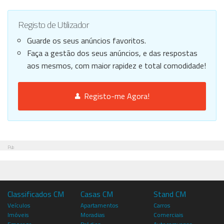
Registo de Utilizador
Guarde os seus anúncios favoritos.
Faça a gestão dos seus anúncios, e das respostas
aos mesmos, com maior rapidez e total comodidade!
Registo-me Agora!
Pub
Classificados CM
Casas CM
Stand CM
Veículos
Apartamentos
Carros
Imóveis
Moradias
Comerciais