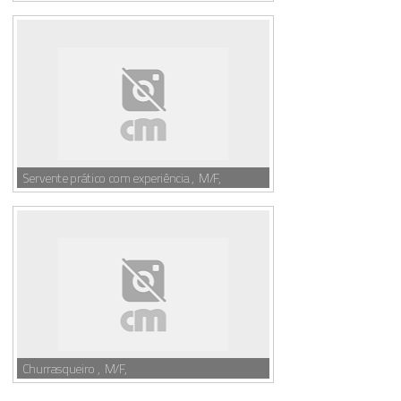
Servente prático com experiência , M/F,
Churrasqueiro , M/F,