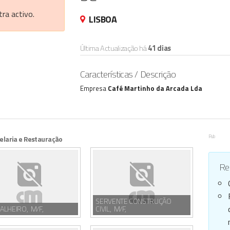
ra activo.
LISBOA
Última Actualização há
41 dias
Características / Descrição
Empresa
Café Martinho da Arcada Lda
Pub
elaria e Restauração
Reg
SERVENTE CONSTRUÇÃO
ALHEIRO, M/F,
CIVIL, M/F,