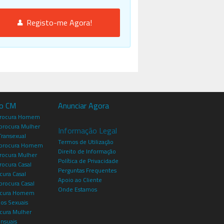
Registo-me Agora!
io CM
Anunciar Agora
procura Homem
rocura Mulher
Informação Legal
Transexual
Termos de Utilização
procura Homem
Direito de Informação
rocura Mulher
Política de Privacidade
rocura Casal
Perguntas Frequentes
cura Casal
Apoio ao Cliente
rocura Casal
Onde Estamos
rocura Homem
os Sexuais
ocura Mulher
ensuais