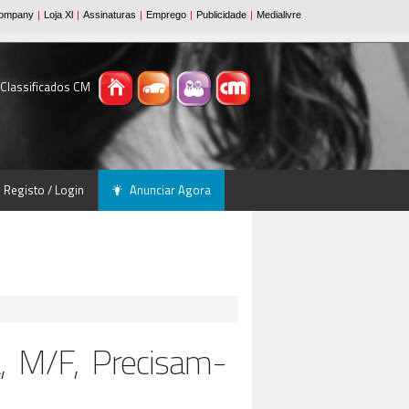
 Classificados CM
Registo / Login
Anunciar Agora
a, M/F, Precisam-