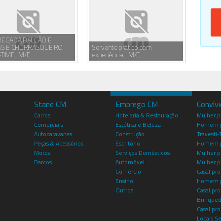
EGADA BALCÃO E
S E CHURRASQUEIRO
Servente prático com
TIME, M/F,
experiência , M/F,
Stand CM
Emprego CM
Convív
Carros
Hotelaria & Restauração
Mulher 
Comerciais
Estética e Beleza
Homem p
Autocaravanas
Construção
Travesti-
Peças & Acessórios
Escritório
Homem 
Motos
Serviços Domésticos
Mulher p
Barcos
Automóvel
Mulher p
Comércio
Casal pro
Ensino
Homem p
Outros
Casal p
Brinqued
Casal pr
Locais S