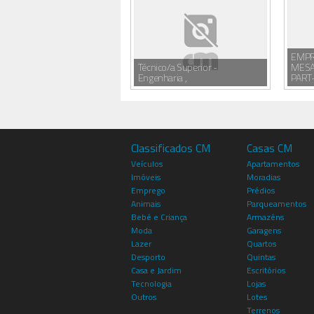
EMPR
Técnico/a Superior -
MESA
Engenharia ,
PART-
Classificados CM
Casas CM
Veículos
Apartamentos
Imóveis
Moradias
Emprego
Prédios
Animais
Parqueamentos
Bebé e Criança
Armazéns
Moda
Garagens
Lazer
Quartos
Desporto
Quintas
Casa e Jardim
Escritórios
Tecnologia
Lojas
Outros
Lotes
Terrenos