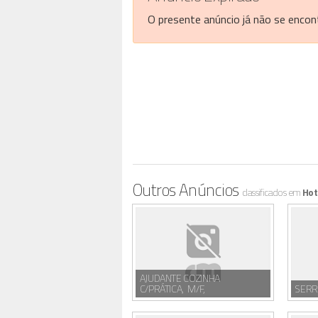
O presente anúncio já não se encont
Outros Anúncios
classificados em
Hot
AJUDANTE COZINHA
C/PRÁTICA, M/F,
SERR