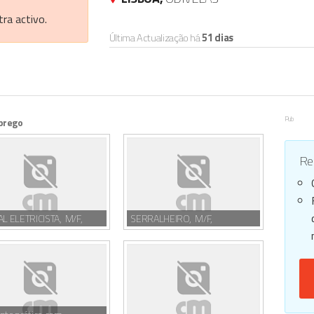
ra activo.
Última Actualização há
51 dias
Pub
prego
Reg
AL ELETRICISTA, M/F,
SERRALHEIRO, M/F,