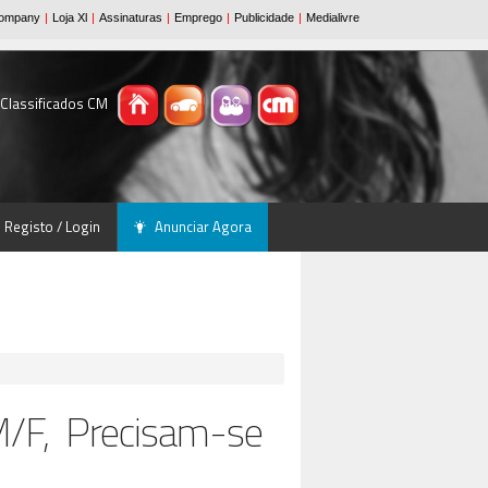
 Classificados CM
Registo / Login
Anunciar Agora
M/F, Precisam-se