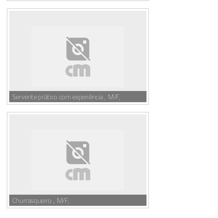
Servente prático com experiência , M/F,
Churrasqueiro , M/F,