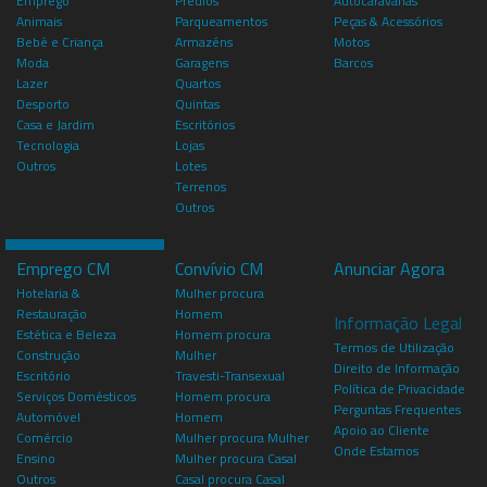
Emprego
Prédios
Autocaravanas
Animais
Parqueamentos
Peças & Acessórios
Bebé e Criança
Armazéns
Motos
Moda
Garagens
Barcos
Lazer
Quartos
Desporto
Quintas
Casa e Jardim
Escritórios
Tecnologia
Lojas
Outros
Lotes
Terrenos
Outros
Emprego CM
Convívio CM
Anunciar Agora
Hotelaria &
Mulher procura
Restauração
Homem
Informação Legal
Estética e Beleza
Homem procura
Termos de Utilização
Construção
Mulher
Direito de Informação
Escritório
Travesti-Transexual
Política de Privacidade
Serviços Domésticos
Homem procura
Perguntas Frequentes
Automóvel
Homem
Apoio ao Cliente
Comércio
Mulher procura Mulher
Onde Estamos
Ensino
Mulher procura Casal
Outros
Casal procura Casal