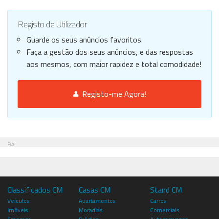
Registo de Utilizador
Guarde os seus anúncios favoritos.
Faça a gestão dos seus anúncios, e das respostas
aos mesmos, com maior rapidez e total comodidade!
Registo-me Agora!
Pub
Classificados CM
Casas CM
Stand CM
Veículos
Apartamentos
Carros
Imóveis
Moradias
Comerciais