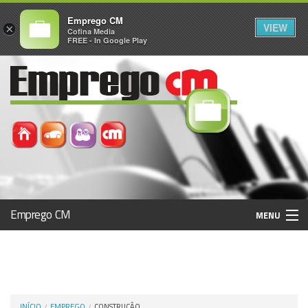
Emprego CM
VIEW
×
Cofina Media
FREE - In Google Play
Emprego CM
MENU
Histórico
Registo / Login
INÍCIO
EMPREGO
CONSTRUÇÃO