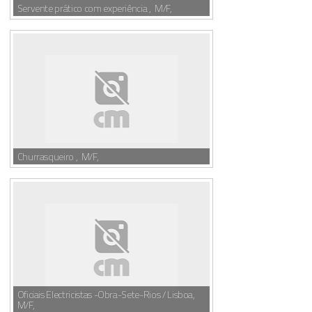
Servente prático com experiência , M/F,
Churrasqueiro , M/F,
Oficiais Electricistas -Obra-Sete-Rios / Lisboa,
M/F,