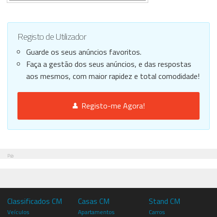
Registo de Utilizador
Guarde os seus anúncios favoritos.
Faça a gestão dos seus anúncios, e das respostas
aos mesmos, com maior rapidez e total comodidade!
Registo-me Agora!
Pub
Classificados CM
Casas CM
Stand CM
Veículos
Apartamentos
Carros