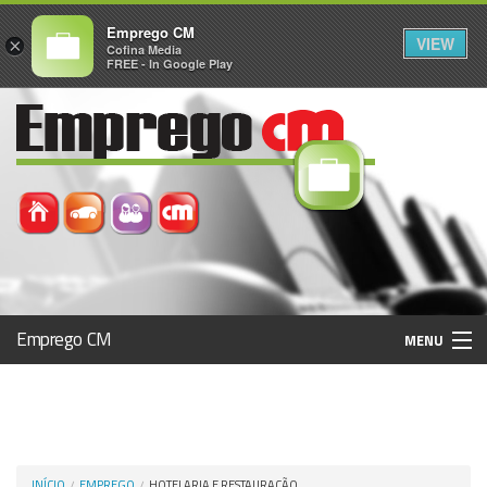
Emprego CM
VIEW
×
Cofina Media
FREE - In Google Play
Emprego CM
MENU
Histórico
Registo / Login
INÍCIO
EMPREGO
HOTELARIA E RESTAURAÇÃO