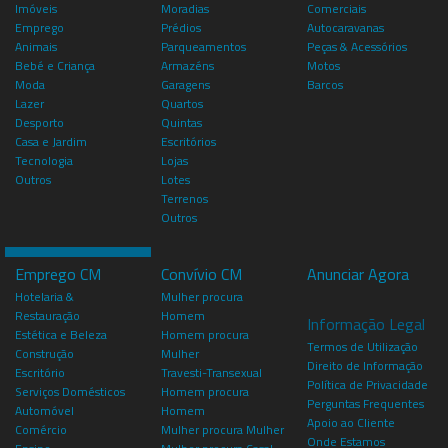
Imóveis
Moradias
Comerciais
Emprego
Prédios
Autocaravanas
Animais
Parqueamentos
Peças & Acessórios
Bebé e Criança
Armazéns
Motos
Moda
Garagens
Barcos
Lazer
Quartos
Desporto
Quintas
Casa e Jardim
Escritórios
Tecnologia
Lojas
Outros
Lotes
Terrenos
Outros
Emprego CM
Convívio CM
Anunciar Agora
Hotelaria &
Mulher procura
Restauração
Homem
Informação Legal
Estética e Beleza
Homem procura
Termos de Utilização
Construção
Mulher
Direito de Informação
Escritório
Travesti-Transexual
Política de Privacidade
Serviços Domésticos
Homem procura
Perguntas Frequentes
Automóvel
Homem
Apoio ao Cliente
Comércio
Mulher procura Mulher
Onde Estamos