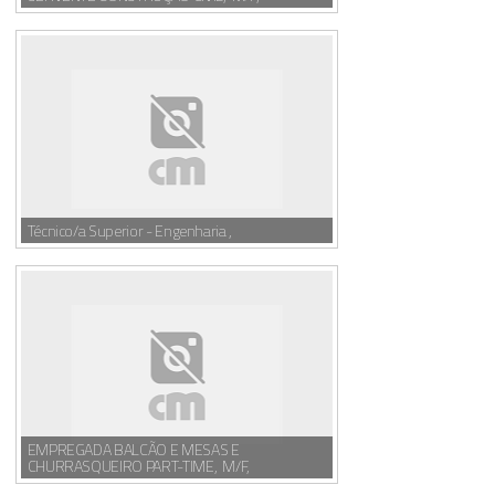
Técnico/a Superior - Engenharia ,
EMPREGADA BALCÃO E MESAS E
CHURRASQUEIRO PART-TIME, M/F,