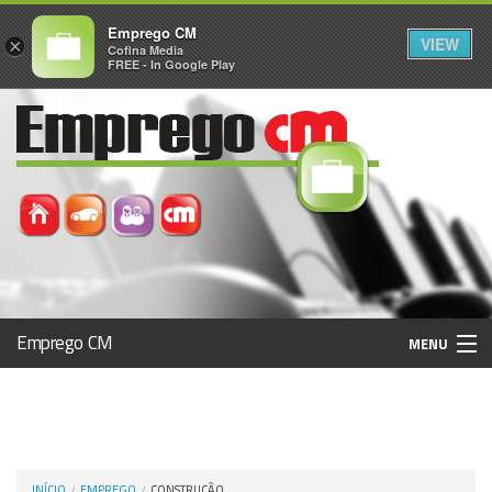
Emprego CM
VIEW
×
Cofina Media
FREE - In Google Play
Emprego CM
MENU
Histórico
Registo / Login
INÍCIO
EMPREGO
CONSTRUÇÃO