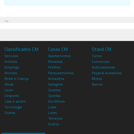
Pub
Classificados CM
Casas CM
Stand CM
Veículos
Apartamentos
Carros
Imóveis
Moradias
Comerciais
Emprego
Prédios
Autocaravanas
Animais
Parqueamentos
Peças & Acessórios
Bebé e Criança
Armazéns
Motos
Moda
Garagens
Barcos
Lazer
Quartos
Desporto
Quintas
Casa e Jardim
Escritórios
Tecnologia
Lojas
Outros
Lotes
Terrenos
Outros