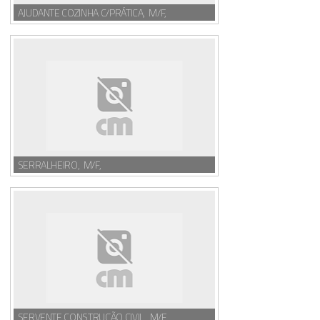
AJUDANTE COZINHA C/PRÁTICA, M/F,
SERRALHEIRO, M/F,
SERVENTE CONSTRUÇÃO CIVIL, M/F,