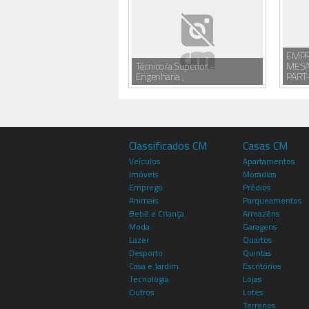
EMPR
Técnico/a Superior -
MESA
Engenharia ,
PART-
Classificados CM
Casas CM
Veículos
Apartamentos
Imóveis
Moradias
Emprego
Prédios
Animais
Parqueamentos
Bebé e Criança
Armazéns
Moda
Garagens
Lazer
Quartos
Desporto
Quintas
Casa e Jardim
Escritórios
Tecnologia
Lojas
Outros
Lotes
Terrenos