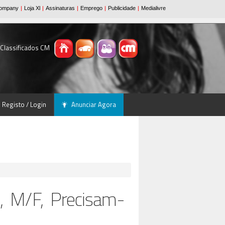
 Classificados CM
Registo / Login
Anunciar Agora
e, M/F, Precisam-