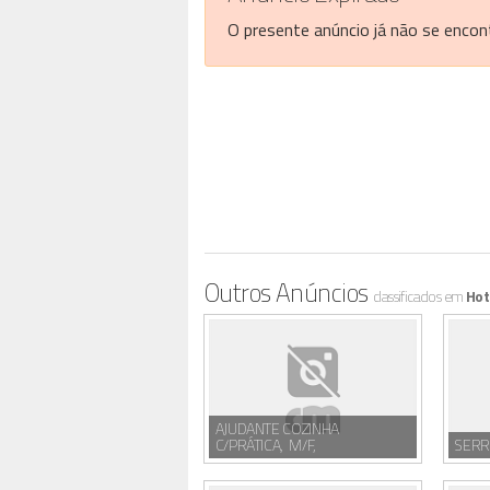
O presente anúncio já não se encont
Outros Anúncios
classificados em
Hot
AJUDANTE COZINHA
C/PRÁTICA, M/F,
SERR