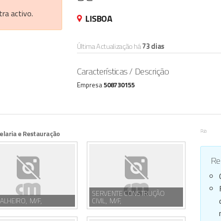
ra activo.
LISBOA
Última Actualização há
73 dias
Características / Descrição
Empresa
508730155
Pub
elaria e Restauração
Reg
SERVENTE CONSTRUÇÃO
ALHEIRO, M/F,
CIVIL, M/F,