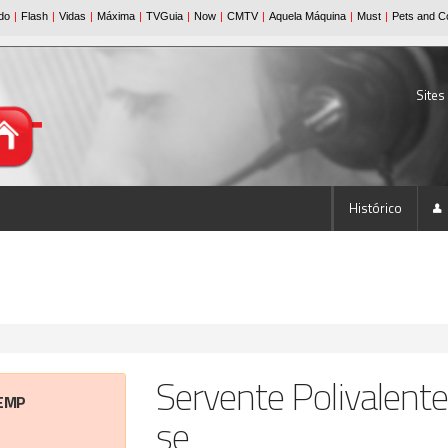
Sites
Histórico
Servente Polivalent
EMP
se