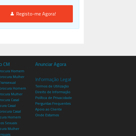
Registo-me Agora!
io CM
Anunciar Agora
procura Homem
rocura Mulher
Informação Legal
Transexual
Termos de Utilização
procura Homem
Direito de Informação
rocura Mulher
Política de Privacidade
rocura Casal
Perguntas Frequentes
cura Casal
Apoio ao Cliente
rocura Casal
Onde Estamos
rocura Homem
os Sexuais
ocura Mulher
ensuais