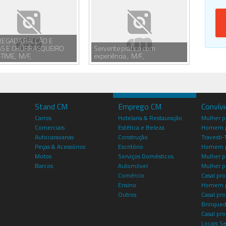
EGADA BALCÃO E
S E CHURRASQUEIRO
Servente prático com
TIME, M/F,
experiência , M/F,
Stand CM
Emprego CM
Convív
Carros
Hotelaria & Restauração
Mulher 
Comerciais
Estética e Beleza
Homem p
Autocaravanas
Construção
Travesti-
Peças & Acessórios
Escritório
Homem 
Motos
Serviços Domésticos
Mulher p
Barcos
Automóvel
Mulher p
Comércio
Casal pro
Ensino
Homem p
Outros
Casal p
Brinqued
Casal pr
Locais S